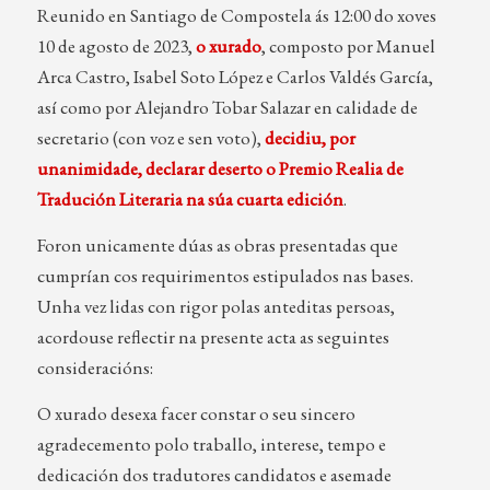
Reunido en Santiago de Compostela ás 12:00 do xoves
10 de agosto de 2023,
o xurado
, composto por Manuel
Arca Castro, Isabel Soto López e Carlos Valdés García,
así como por Alejandro Tobar Salazar en calidade de
secretario (con voz e sen voto),
decidiu, por
unanimidade, declarar deserto o Premio Realia de
Tradución Literaria na súa cuarta edición
.
Foron unicamente dúas as obras presentadas que
cumprían cos requirimentos estipulados nas bases.
Unha vez lidas con rigor polas anteditas persoas,
acordouse reflectir na presente acta as seguintes
consideracións:
O xurado desexa facer constar o seu sincero
agradecemento polo traballo, interese, tempo e
dedicación dos tradutores candidatos e asemade