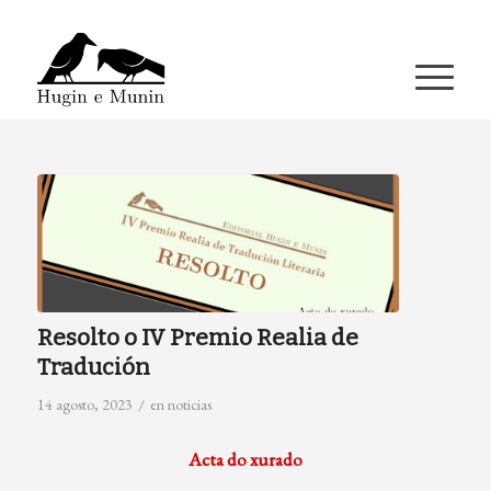
A miña conta
Resolto o IV Premio Realia de
Tradución
/
14 agosto, 2023
en
noticias
A
cta do xurado