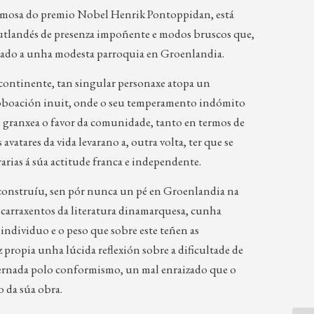
 famosa do premio Nobel Henrik Pontoppidan, está
utlandés de presenza impoñente e modos bruscos que,
stinado a unha modesta parroquia en Groenlandia.
continente, tan singular personaxe atopa un
a poboación inuit, onde o seu temperamento indómito
granxea o favor da comunidade, tanto en termos de
vatares da vida levarano a, outra volta, ter que se
rarias á súa actitude franca e independente.
construíu, sen pór nunca un pé en Groenlandia na
e carraxentos da literatura dinamarquesa, cunha
individuo e o peso que sobre este teñen as
z propia unha lúcida reflexión sobre a dificultade de
ernada polo conformismo, un mal enraizado que o
 da súa obra.