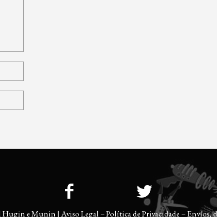
l Hugin e Munin |
Aviso Legal
–
Política de Privacidade
–
Envíos, d