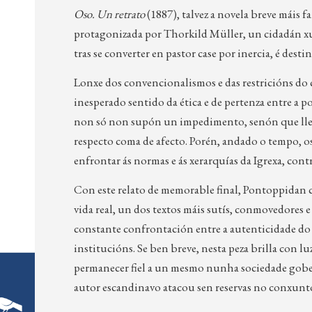
Oso. Un retrato
(1887), talvez a novela breve máis
protagonizada por Thorkild Müller, un cidadán x
tras se converter en pastor case por inercia, é de
Lonxe dos convencionalismos e das restricións do 
inesperado sentido da ética e de pertenza entre 
non só non supón un impedimento, senón que lle 
respecto coma de afecto. Porén, andado o tempo, os a
enfrontar ás normas e ás xerarquías da Igrexa, cont
Con este relato de memorable final, Pontoppidan 
vida real, un dos textos máis sutís, conmovedores 
constante confrontación entre a autenticidade do 
institucións. Se ben breve, nesta peza brilla con lu
permanecer fiel a un mesmo nunha sociedade gob
autor escandinavo atacou sen reservas no conxunto