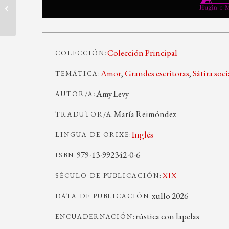
Oso. Un retrato
Colección Principal
COLECCIÓN:
Amor
,
Grandes escritoras
,
Sátira soci
TEMÁTICA:
Amy Levy
AUTOR/A:
María Reimóndez
TRADUTOR/A:
Inglés
LINGUA DE ORIXE:
979-13-992342-0-6
ISBN:
XIX
SÉCULO DE PUBLICACIÓN:
xullo 2026
DATA DE PUBLICACIÓN:
rústica con lapelas
ENCUADERNACIÓN: