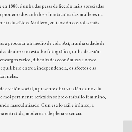
 en 1888, é unha das pezas de ficción máis apreciadas
o pioneiro dos anhelos e limitacións das mulleres na
nista da «Nova Muller», en tensión cos roles máis
das a procurar un medio de vida. Así, nunha cidade de
dea de abrir un estudio fotográfico, unha decisión
encargos varios, dificultades económicas e novos
 equilibrio entre a independencia, os afectos e as
tan nelas.
e visión social, a presente obra vai alén da novela
 e moi pertinente reflexión sobre o traballo feminino,
ndo masculinizado. Cun estilo áxil e irónico, a
a entretida, moderna e de plena vixencia.