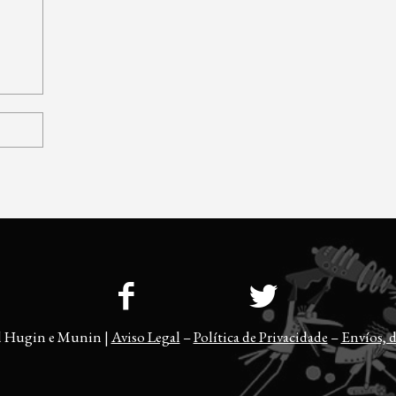
l Hugin e Munin |
Aviso Legal
–
Política de Privacidade
–
Envíos, d