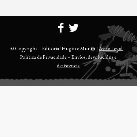
© Copyright – Editorial Hugin e Munin |
Aviso Legal
–
Política de Privacidade
–
Envíos, devolucións e
desistencia