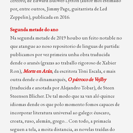
cerebro
, de Edward Bulwer-Lytton (autor moi estimado
por, entre outros, Jimmy Page, guitarrista de Led
Zeppelin), publicada en 2016.
Segunda metade do ano
Na segunda metade de 2019 houbo un feito notable no
que atangue ao noso repositorio de linguas de partida:
publicamos por vez primeira unha obra traducida
dende o aranés (grazas ao traballo rigoroso de Xabier
Ron),
Morte en Arán
, da escritora Tòni Escala, e mais
outra dende o dinamarqués,
O párroco de Vejlby
(traducida e anotada por Alejandro Tobar), de Steen
Steensen Blicher. De tal modo que xa van aló quince
idiomas dende os que polo momento fomos capaces de
incorporar literatura universal ao galego: éuscaro,
croata, ruso, alemán, grego… Con todo, a primacía
seguen a tela, a moita distancia, as novelas traídas do