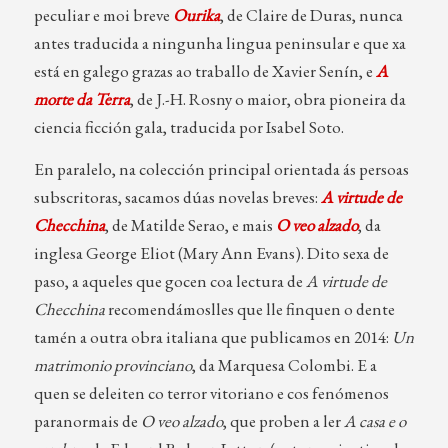
peculiar e moi breve
Ourika
, de Claire de Duras, nunca
antes traducida a ningunha lingua peninsular e que xa
está en galego grazas ao traballo de Xavier Senín, e
A
morte da Terra
, de J.-H. Rosny o maior, obra pioneira da
ciencia ficción gala, traducida por Isabel Soto.
En paralelo, na colección principal orientada ás persoas
subscritoras, sacamos dúas novelas breves:
A virtude de
Checchina
, de Matilde Serao, e mais
O veo alzado
, da
inglesa George Eliot (Mary Ann Evans). Dito sexa de
paso, a aqueles que gocen coa lectura de
A virtude de
Checchina
recomendámoslles que lle finquen o dente
tamén a outra obra italiana que publicamos en 2014:
Un
matrimonio provinciano
, da Marquesa Colombi. E a
quen se deleiten co terror vitoriano e cos fenómenos
paranormais de
O veo alzado
, que proben a ler
A casa e o