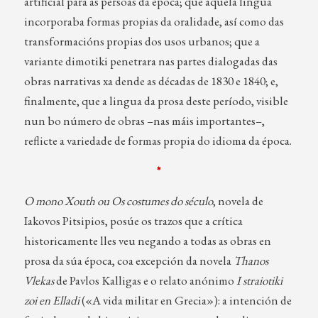
artificial para as persoas da época; que aquela lingua
incorporaba formas propias da oralidade, así como das
transformacións propias dos usos urbanos; que a
variante dimotiki penetrara nas partes dialogadas das
obras narrativas xa dende as décadas de 1830 e 1840; e,
finalmente, que a lingua da prosa deste período, visible
nun bo número de obras –nas máis importantes–,
reflicte a variedade de formas propia do idioma da época.
*
O mono Xouth ou Os costumes do século
, novela de
Iakovos Pitsipios, posúe os trazos que a crítica
historicamente lles veu negando a todas as obras en
prosa da súa época, coa excepción da novela
Thanos
Vlekas
de Pavlos Kalligas e o relato anónimo
I straiotiki
zoi en Elladi
(«A vida militar en Grecia»): a intención de