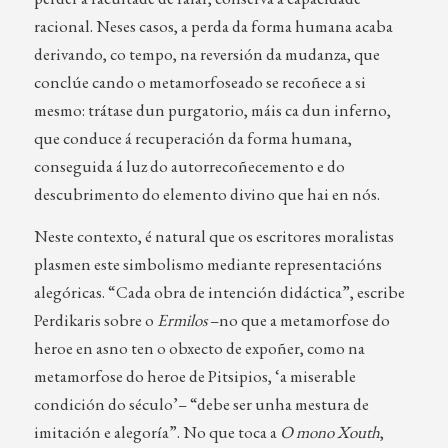
racional. Neses casos, a perda da forma humana acaba
derivando, co tempo, na reversión da mudanza, que
conclúe cando o metamorfoseado se recoñece a si
mesmo: trátase dun purgatorio, máis ca dun inferno,
que conduce á recuperación da forma humana,
conseguida á luz do autorrecoñecemento e do
descubrimento do elemento divino que hai en nós.
Neste contexto, é natural que os escritores moralistas
plasmen este simbolismo mediante representacións
alegóricas. “Cada obra de intención didáctica”, escribe
Perdikaris sobre o
Ermilos
–no que a metamorfose do
heroe en asno ten o obxecto de expoñer, como na
metamorfose do heroe de Pitsipios, ‘a miserable
condición do século’– “debe ser unha mestura de
imitación e alegoría”. No que toca a
O mono Xouth
,