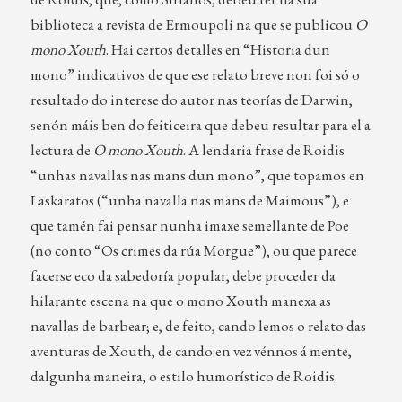
biblioteca a revista de Ermoupoli na que se publicou
O
mono Xouth
. Hai certos detalles en “Historia dun
mono” indicativos de que ese relato breve non foi só o
resultado do interese do autor nas teorías de Darwin,
senón máis ben do feiticeira que debeu resultar para el a
lectura de
O mono Xouth
. A lendaria frase de Roidis
“unhas navallas nas mans dun mono”, que topamos en
Laskaratos (“unha navalla nas mans de Maimous”), e
que tamén fai pensar nunha imaxe semellante de Poe
(no conto “Os crimes da rúa Morgue”), ou que parece
facerse eco da sabedoría popular, debe proceder da
hilarante escena na que o mono Xouth manexa as
navallas de barbear; e, de feito, cando lemos o relato das
aventuras de Xouth, de cando en vez vénnos á mente,
dalgunha maneira, o estilo humorístico de Roidis.