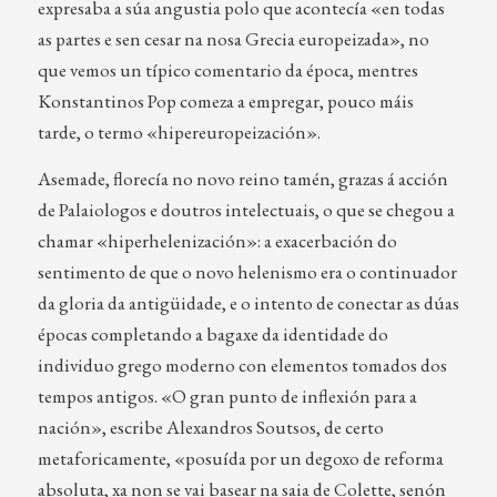
expresaba a súa angustia polo que acontecía «en todas
as partes e sen cesar na nosa Grecia europeizada», no
que vemos un típico comentario da época, mentres
Konstantinos Pop comeza a empregar, pouco máis
tarde, o termo «hipereuropeización».
Asemade, florecía no novo reino tamén, grazas á acción
de Palaiologos e doutros intelectuais, o que se chegou a
chamar «hiperhelenización»: a exacerbación do
sentimento de que o novo helenismo era o continuador
da gloria da antigüidade, e o intento de conectar as dúas
épocas completando a bagaxe da identidade do
individuo grego moderno con elementos tomados dos
tempos antigos. «O gran punto de inflexión para a
nación», escribe Alexandros Soutsos, de certo
metaforicamente, «posuída por un degoxo de reforma
absoluta, xa non se vai basear na saia de Colette, senón