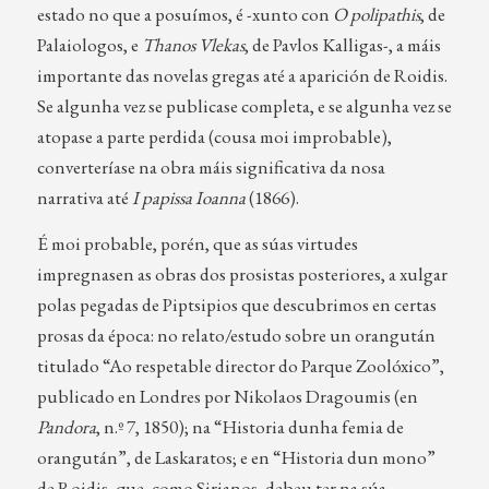
estado no que a posuímos, é -xunto con
O polipathis
, de
Palaiologos, e
Thanos Vlekas
, de Pavlos Kalligas-, a máis
importante das novelas gregas até a aparición de Roidis.
Se algunha vez se publicase completa, e se algunha vez se
atopase a parte perdida (cousa moi improbable),
converteríase na obra máis significativa da nosa
narrativa até
I papissa Ioanna
(1866).
É moi probable, porén, que as súas virtudes
impregnasen as obras dos prosistas posteriores, a xulgar
polas pegadas de Piptsipios que descubrimos en certas
prosas da época: no relato/estudo sobre un orangután
titulado “Ao respetable director do Parque Zoolóxico”,
publicado en Londres por Nikolaos Dragoumis (en
Pandora
, n.º 7, 1850); na “Historia dunha femia de
orangután”, de Laskaratos; e en “Historia dun mono”
de Roidis, que, como Sirianos, debeu ter na súa