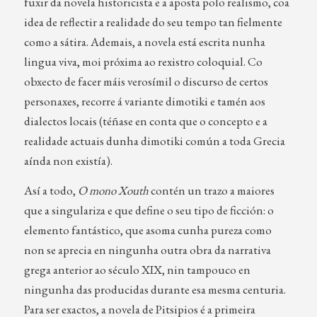
fuxir da novela historicista e a aposta polo realismo, coa
idea de reflectir a realidade do seu tempo tan fielmente
como a sátira. Ademais, a novela está escrita nunha
lingua viva, moi próxima ao rexistro coloquial. Co
obxecto de facer máis verosímil o discurso de certos
personaxes, recorre á variante dimotiki e tamén aos
dialectos locais (téñase en conta que o concepto e a
realidade actuais dunha dimotiki común a toda Grecia
aínda non existía).
Así a todo,
O mono Xouth
contén un trazo a maiores
que a singulariza e que define o seu tipo de ficción: o
elemento fantástico, que asoma cunha pureza como
non se aprecia en ningunha outra obra da narrativa
grega anterior ao século XIX, nin tampouco en
ningunha das producidas durante esa mesma centuria.
Para ser exactos, a novela de Pitsipios é a primeira