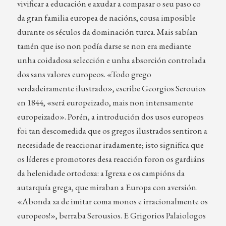
vivificar a educación e axudar a compasar o seu paso co
da gran familia europea de nacións, cousa imposible
durante os séculos da dominación turca. Mais sabían
tamén que iso non podía darse se non era mediante
unha coidadosa selección e unha absorción controlada
dos sans valores europeos. «Todo grego
verdadeiramente ilustrado», escribe Georgios Serouios
en 1844, «será europeizado, mais non intensamente
europeizado». Porén, a introdución dos usos europeos
foi tan descomedida que os gregos ilustrados sentiron a
necesidade de reaccionar iradamente; isto significa que
os líderes e promotores desa reacción foron os gardiáns
da helenidade ortodoxa: a Igrexa e os campións da
autarquía grega, que miraban a Europa con aversión.
«Abonda xa de imitar coma monos e irracionalmente os
europeos!», berraba Serousios. E Grigorios Palaiologos