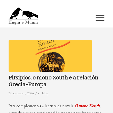
A miña conta
Pitsipios, o mono Xouth e a relación
Grecia-Europa
/
30 setembro, 2024
en
blog
Para complementar a lectura da novela
O mono Xouth
,
reproducimos a continuación uns poucos fragmentos