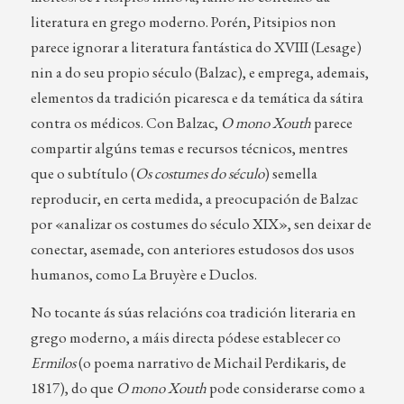
literatura en grego moderno. Porén, Pitsipios non
parece ignorar a literatura fantástica do XVIII (Lesage)
nin a do seu propio século (Balzac), e emprega, ademais,
elementos da tradición picaresca e da temática da sátira
contra os médicos. Con Balzac,
O mono Xouth
parece
compartir algúns temas e recursos técnicos, mentres
que o subtítulo (
Os costumes do século
) semella
reproducir, en certa medida, a preocupación de Balzac
por «analizar os costumes do século XIX», sen deixar de
conectar, asemade, con anteriores estudosos dos usos
humanos, como La Bruyère e Duclos.
No tocante ás súas relacións coa tradición literaria en
grego moderno, a máis directa pódese establecer co
Ermilos
(o poema narrativo de Michail Perdikaris, de
1817), do que
O mono Xouth
pode considerarse como a