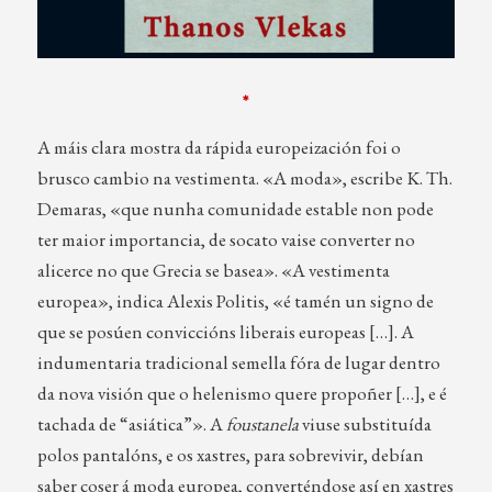
*
A máis clara mostra da rápida europeización foi o
brusco cambio na vestimenta. «A moda», escribe K. Th.
Demaras, «que nunha comunidade estable non pode
ter maior importancia, de socato vaise converter no
alicerce no que Grecia se basea». «A vestimenta
europea», indica Alexis Politis, «é tamén un signo de
que se posúen conviccións liberais europeas […]. A
indumentaria tradicional semella fóra de lugar dentro
da nova visión que o helenismo quere propoñer […], e é
tachada de “asiática”». A
foustanela
viuse substituída
polos pantalóns, e os xastres, para sobrevivir, debían
saber coser á moda europea, converténdose así en xastres