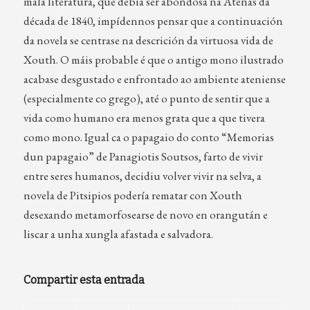
mala literatura, que debía ser abondosa na Atenas da
década de 1840, impídennos pensar que a continuación
da novela se centrase na descrición da virtuosa vida de
Xouth. O máis probable é que o antigo mono ilustrado
acabase desgustado e enfrontado ao ambiente ateniense
(especialmente co grego), até o punto de sentir que a
vida como humano era menos grata que a que tivera
como mono. Igual ca o papagaio do conto “Memorias
dun papagaio” de Panagiotis Soutsos, farto de vivir
entre seres humanos, decidiu volver vivir na selva, a
novela de Pitsipios podería rematar con Xouth
desexando metamorfosearse de novo en orangután e
liscar a unha xungla afastada e salvadora.
Compartir esta entrada