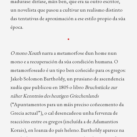
madurase: diríase, máis ben, que era xa outro escritor,
un novelista que pasou a cultivar un realismo distinto
das tentativas de aproximación a ese estilo propio da súa
época.
*
O mono Xouth
narra a metamorfose dun home nun
mono e a recuperación da súa condición humana. O
metamorfoseado é un tipo ben coñecido para os gregos:
Jakob Solomon Bartholdy, un prusiano de ascendencia
xudía que publicou en 1805 o libro
Bruchstücke zur
näher Kenntniss des heutigen Griechenlands
(“Apuntamentos para un máis preciso coñecemento da
Grecia actual”), o cal desencadeou unha fervenza de
reaccións entre os gregos (incluída a de Adamantios
Korais), en loanza do país heleno. Bartholdy aparece na