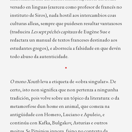
versado en linguas (exerceu como profesor de francés no
instituto de Siros), nada hostil aos intercambios coas
culturas alleas, sempre que puidesen resultar vantaxosos
(traducira
Les sept péchés capitaux
de Eugène Sue e
redactara un manual de textos franceses destinado aos
estudantes gregos), e aborrecía a falsidade en que devén
todo abuso da autenticidade.
*
O mono Xouth
leva a etiqueta de «obra singular». De
certo, isto non significa que non pertenza a ningunha
tradición, pois volve sobre un tópico da literatura: o da
metamorfose dun home en animal, que comeza na
antigüidade con Homero, Luciano e Apuleio, e
continúa con Kafka, Bulgakov, Asturias e outros
moitos. Se Pitsipios innova, faino no contexto da