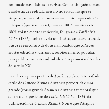
confinado nas páxinas da revista. Como ninguén tomou
a molestia de reeditala, mesmo no estado no que se
atopaba, autor e obra foron maiormente esquecidos. Se
Pitsipios (que nacera en Quíos en 1803 e morrera en
1869) foi un escritor coñecido, foi grazas a
I orfani tis
Chiou
(1839), unha novela romántica, unha aventura de
busca e reencontro de dous namorados que coñeceu
moitas edicións e, diriamos, recoñecemento popular,
pois publicouse con asiduidade até as primeiras décadas
do século XX.
Dende esta prosa poética de
I orfani tis Chiou
até o afiado
estilo de
O mono Xouth
a distancia percorrida é moi
grande (como grande é tamén a distancia temporal que
separa a composición de
I orfani tis Chiou
-1834- da
publicación de
O mono Xouth
). Non é que Pitsipios