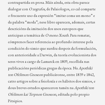
contrapartida en prosa. Máis aínda, esta obra parece
dialogar con
O zografos
, de Palaiologos, co cal comparte
o frecuente uso da expresión “imitar coma un mono” e
da palabra “moda”; nese libro aparecen, ademais, certas
descricións da imitación dos usos europeos que
anticipan a temática de
O mono Xouth
. Para rematar,
cómprenos facer referencia ao profundo interese pola
condición do simio que xurdiu despois da formulación,
con anterioridade a Darwin, da teoría evolucionista dos
seres vivos a cargo de Lamarck en 1809, recollida nas
publicacións periódicas gregas da época. Na
Apothiki
ton Ofelimon Gnoseon
publicáronse, entre 1839 e 1842,
catro artigos sobre a fisioloxía e os hábitos dos simios, e
dous breves estudos apareceron tamén na
Apothiki ton
Ofelimon kai Terpnon Gnoseon
, editada polo propio
Pitsipios.