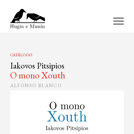
A miña conta
CATÁLOGO
Iakovos Pitsipios
O mono Xouth
ALFONSO BLANCO