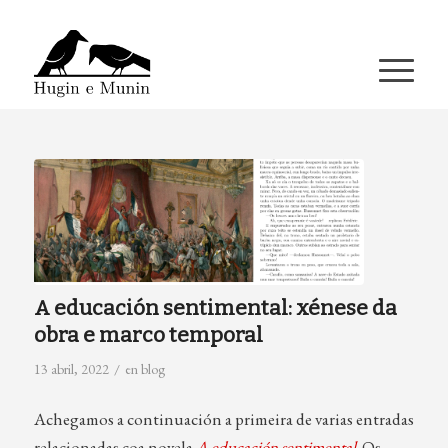
A miña conta
A educación sentimental: xénese da
obra e marco temporal
/
13 abril, 2022
en
blog
Achegamos a continuación a primeira de varias entradas
relacionadas coa novela
A educación sentimental
. Os