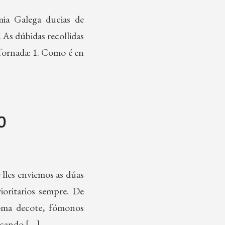
mia Galega ducias de
 As dúbidas recollidas
 fornada: 1. Como é en
0
lles enviemos as dúas
rioritarios sempre. De
 Coma decote, fómonos
a cando […]