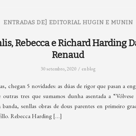
ENTRADAS DE] EDITORIAL HUGIN E MUNIN
nlis, Rebecca e Richard Harding Da
Renaud
/
30 setembro, 2020
en
blog
s, chegan 5 novidades: as dúas de rigor que pasan a engr
 e outras tres que sumamos dunha asentada a “Vólvese 
 banda, senllas obras de dous parentes en primeiro gr
fillo. Rebecca Harding […]