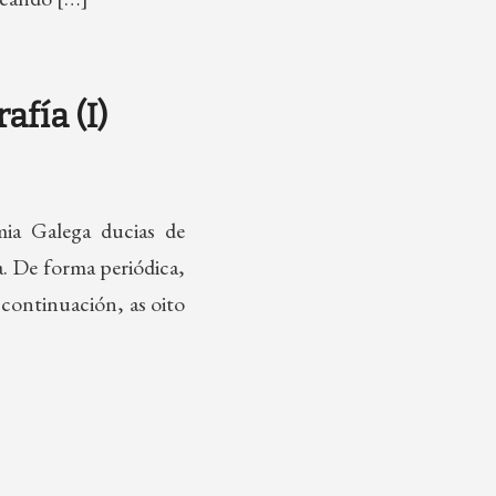
afía (I)
mia Galega ducias de
a. De forma periódica,
 continuación, as oito