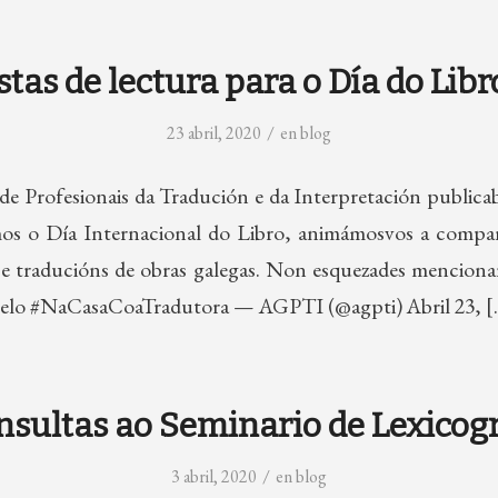
tas de lectura para o Día do Lib
/
23 abril, 2020
en
blog
de Profesionais da Tradución e da Interpretación publicab
mos o Día Internacional do Libro, animámosvos a compart
 e traducións de obras galegas. Non esquezades mencion
ncelo #NaCasaCoaTradutora — AGPTI (@agpti) Abril 23, 
nsultas ao Seminario de Lexicogra
/
3 abril, 2020
en
blog