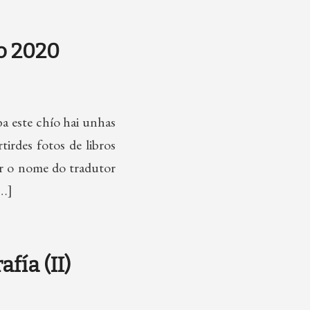
ro 2020
a este chío hai unhas
irdes fotos de libros
ar o nome do tradutor
[…]
fía (II)