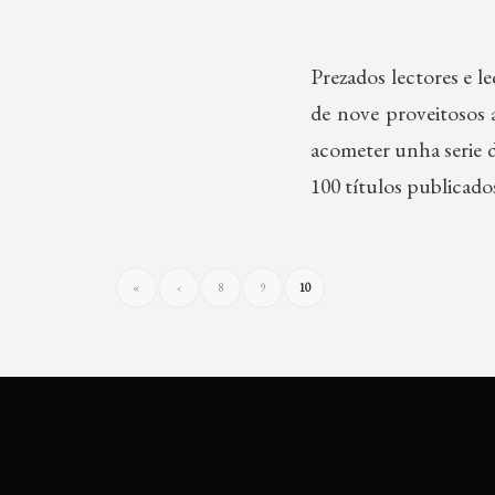
Prezados lectores e 
de nove proveitosos
acometer unha serie 
100 títulos publicad
«
‹
8
9
10