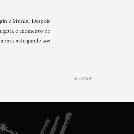
ugin e Munin. Despois
chegara o momento de
 ímonos achegando aos
Páxina 10 de 10