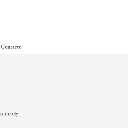
A miña conta
Contacto
s already.