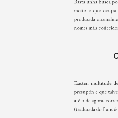
Basta unha busca por
moito e que ocupa u
producida orixinalme
nomes máis coñecidos
O
Existen multitude d
presupón e que talvez
até o de agora- corre
(traducida do francés