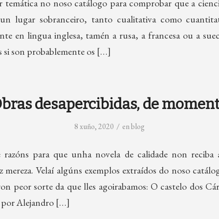
 temática no noso catálogo para comprobar que a ciencia
n lugar sobranceiro, tanto cualitativa como cuantit
nte en lingua inglesa, tamén a rusa, a francesa ou a suec
 si son probablemente os […]
bras desapercibidas, de momen
/
8 xuño, 2020
en
blog
e razóns para que unha novela de calidade non reciba a
 mereza. Velaí algúns exemplos extraídos do noso catálog
ron peor sorte da que lles agoirabamos: O castelo dos Cá
 por Alejandro […]