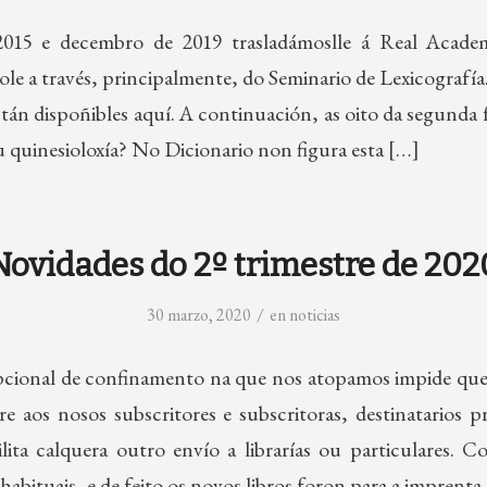
015 e decembro de 2019 trasladámoslle á Real Acade
ole a través, principalmente, do Seminario de Lexicografía.
stán dispoñibles aquí. A continuación, as oito da segunda
ou quinesioloxía? No Dicionario non figura esta […]
Novidades do 2º trimestre de 202
/
30 marzo, 2020
en
noticias
pcional de confinamento na que nos atopamos impide que 
e aos nosos subscritores e subscritoras, destinatarios p
lita calquera outro envío a librarías ou particulares.
habituais, e de feito os novos libros foron para a imprent