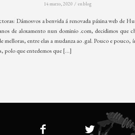
/
14 marzo, 2020
en
blog
lectoras: Dámosvos a benvida á renovada páxina web de H
 anos de aloxamento nun dominio .com, decidimos que 
de melloras, entre elas a mudanza ao .gal. Pouco e pouco,
os, polo que entedemos que […]