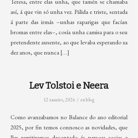
Teresa, entre elas unha, que tamén se chamaba
así, á que vin só unha vez. Pálida e triste, sentada
á parte das irmás –unhas raparigas que facían
bromas entre elas–, cosía unha camisa para o seu
pretendente ausente, ao que levaba esperando xa
dez anos, que nunca […]
Lev Tolstoi e Neera
/
12 xaneiro, 2026
en
blog
Como avanzabamos no Balance do ano editorial
2025, por fin temos connosco as novidades, que
lles remitiremos decontado ás persoas socias e