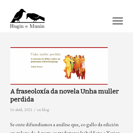
A miña conta
A fraseoloxía da novela Unha muller
perdida
/
16 abril, 2021
en
blog
Se onte difundiamos a análise que, co gallo da edición
en galego de
A peste
, os tradutores Isabel Soto e Xavier