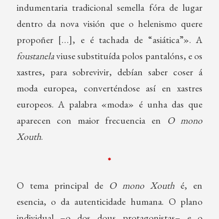
indumentaria tradicional semella fóra de lugar
dentro da nova visión que o helenismo quere
propoñer […], e é tachada de “asiática”». A
foustanela
viuse substituída polos pantalóns, e os
xastres, para sobrevivir, debían saber coser á
moda europea, converténdose así en xastres
europeos. A palabra «moda» é unha das que
aparecen con maior frecuencia en
O mono
Xouth
.
*
O tema principal de
O mono Xouth
é, en
esencia, o da autenticidade humana. O plano
individual –o dos dous protagonistas– e o