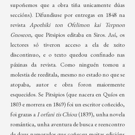
supoñemos que a obra tiña unicamente dúas
seccións). Difundiuse por entregas en 1848 na
revista
Apothiki ton Ofelimon kai Terpnon
Gnoseon
, que Pitsipios editaba en Siros. Así, os
lectores só tiveron acceso a ela de xeito
discontinuo, e o texto quedou confinado nas
páxinas da revista. Como ninguén tomou a
molestia de reeditala, mesmo no estado no que se
atopaba, autor e obra foron maiormente
esquecidos. Se Pitsipios (que nacera en Quíos en
1803 e morrera en 1869) foi un escritor coñecido,
foi grazas a
I orfani tis Chiou
(1839), unha novela
romántica, unha aventura de busca e reencontro
de dous namorados que coñeceu moitas edicións