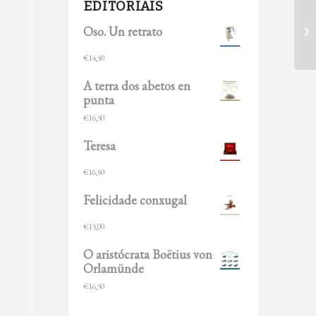
EDITORIAIS
Oso. Un retrato
€
14,50
A terra dos abetos en
punta
€
16,50
Teresa
€
16,50
Felicidade conxugal
€
15,00
O aristócrata Boëtius von
Orlamünde
€
16,50