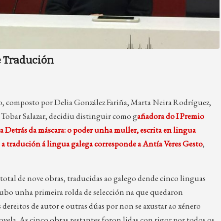
e Tradución
do, composto por Delia González Fariña, Marta Neira Rodríguez,
 Tobar Salazar, decidiu distinguir como g
añadora do I Premio
a Detrás da máscara: o poder unha muller, escrita en lingua
a
a tradución á lingua galega corresponde a Antía Veres Gesto
,
total de nove obras, traducidas ao galego dende cinco linguas
 Houbo unha primeira rolda de selección na que quedaron
s dereitos de autor e outras dúas por non se axustar ao xénero
ovela. As cinco obras restantes foron lidas con rigor por todos os