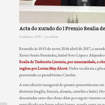
Acta do xurado do I Premio Realia d
/
24 febreiro, 2020
en
noticias
Reunido ás 10:15 do xoves 20 de abril de 2017, o xura
Xavier Senín Fernández, Isabel Soto López e Alejandro
Realia de Tradución Literaria, por unanimidade, a obr
inglesa por Louisa May Alcott.
Unha vez aberta a plic
presentada co pseudónimo Canelas.
A esta edición inaugural do premio presentáronse un 
distintas (inglés, francés, alemán, castelán e latín).
descartadas catro das obras: dúas por seguir vixentes o
especificado nas bases: relato longo, novela curta ou n