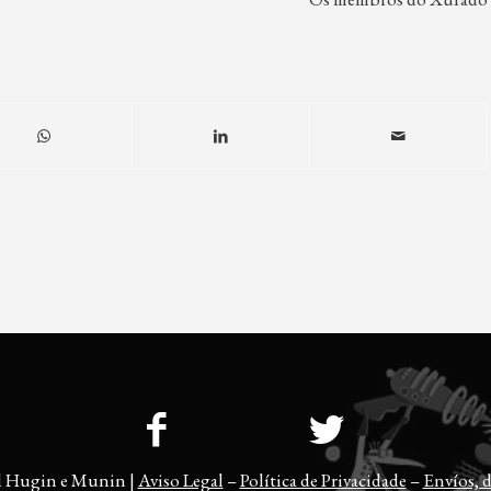
l Hugin e Munin |
Aviso Legal
–
Política de Privacidade
–
Envíos, d