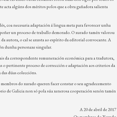
e acta algúns dos méritos polos que a obra gañadora salienta
lés, coa necesaria adaptación á lingua meta para favorecer unha
 supoñer un proceso de traballo demorado. O xurado tamén valorou
a autora, o cal se axusta ao espírito da editorial convocante. A
ción dunha personaxe singular.
mais da correspondente remuneración económica para a tradutora,
as o pertinente proceso de corrección e adaptación aos criterios da
 das dúas coleccións.
os membros do xurado queren facer constar o seu agradecemento
orio de Galicia non só pola súa xenerosa cooperación senón tamén
A 20 de abril de 2017
Os membros do Xurado