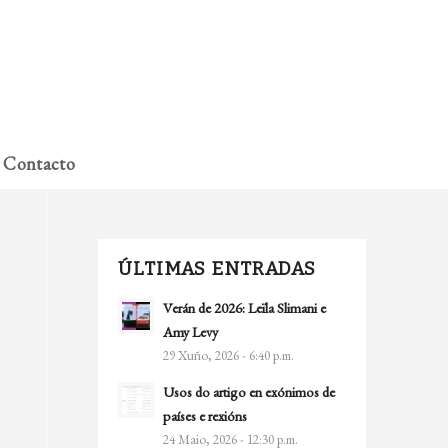
A miña conta
Contacto
ÚLTIMAS ENTRADAS
Verán de 2026: Leïla Slimani e
Amy Levy
29 Xuño, 2026 - 6:40 p.m.
Usos do artigo en exónimos de
países e rexións
24 Maio, 2026 - 12:30 p.m.