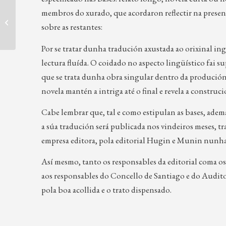
Discurso pronunciado por
membros do xurado, que acordaron reflectir na present
Isabel Soto no acto de
sobre as restantes:
entrega da XVI edición do
Premio...
Por se tratar dunha tradución axustada ao orixinal ing
lectura fluída. O coidado no aspecto lingüístico fai
que se trata dunha obra singular dentro da produción d
novela mantén a intriga até o final e revela a constru
Cabe lembrar que, tal e como estipulan as bases, ade
a súa tradución será publicada nos vindeiros meses, tr
empresa editora, pola editorial Hugin e Munin nunha
Así mesmo, tanto os responsables da editorial coma 
aos responsables do Concello de Santiago e do Audit
pola boa acollida e o trato dispensado.