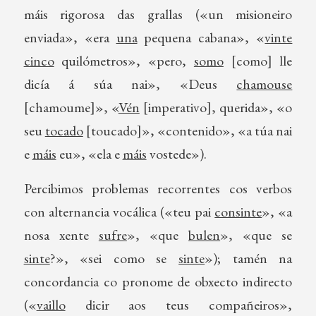
máis rigorosa das grallas («un misioneiro
enviada», «era
una
pequena cabana», «
vinte
cinco
quilómetros», «pero,
somo
[como] lle
dicía á súa nai», «Deus
chamouse
[chamoume]», «
Vén
[imperativo], querida», «o
seu
tocado
[toucado]», «contenido», «a túa nai
e
máis
eu», «ela e
máis
vostede»).
Percibimos problemas recorrentes cos verbos
con alternancia vocálica («teu pai
consinte
», «a
nosa xente
sufre
», «que
bulen
», «que se
sinte
?», «sei como se
sinte
»); tamén na
concordancia co pronome de obxecto indirecto
(«
vaillo
dicir aos teus compañeiros»,