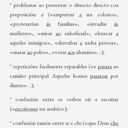
* problemas ao presentar o obxecto directo coa
preposición
a
(«empurrar
a
un colono»,
«protexerían
ás
familias», «invadiu
ás
mulleres», «mirar
ao
suboficial», «buscar
a
aqueles inimigos», «derrubar
a
unha persoa»,
«matar
ao
pobo», «votar
aos
alemáns»…);
* repeticións facilmente reparables («e
pasara
ao
camiño principal. Aqueles homes
pasaron
por
diante»…);
* confusión entre os verbos oír e escoitar
(«
escoitouse
un asubío»);
* confusión tamén entre
te
e
che
(«que Deus
che