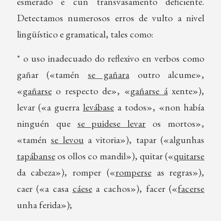
esmerado e cun transvasamento deficiente.
Detectamos numerosos erros de vulto a nivel
lingüístico e gramatical, tales como:
* o uso inadecuado do reflexivo en verbos como
gañar («tamén
se gañara
outro alcume»,
«
gañarse
o respecto de», «
gañarse á
xente»),
levar («a guerra
levábase
a todos», «non había
ninguén que
se puidese levar
os mortos»,
«tamén
se levou
a vitoria»), tapar («algunhas
tapábanse
os ollos co mandil»), quitar («
quitarse
da cabeza»), romper («
romperse
as regras»),
caer («a casa
cáese
a cachos»), facer («
facerse
unha ferida»);