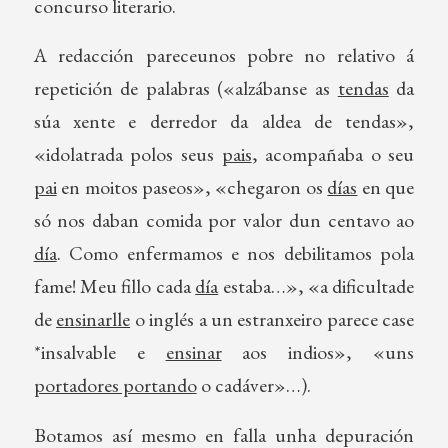
concurso literario.
A redacción pareceunos pobre no relativo á
repetición de palabras («alzábanse as
tendas
da
súa xente e derredor da aldea de tendas»,
«idolatrada polos seus
pais
, acompañaba o seu
pai
en moitos paseos», «chegaron os
días
en que
só nos daban comida por valor dun centavo ao
día
. Como enfermamos e nos debilitamos pola
fame! Meu fillo cada
día
estaba…», «a dificultade
de
ensinarlle
o inglés a un estranxeiro parece case
*insalvable e
ensinar
aos indios», «uns
portadores portando
o cadáver»…).
Botamos así mesmo en falla unha depuración