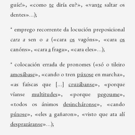
guíe!», «como
te
diría eu?», «van
te
saltar os
dentes»…);
* emprego recorrente da locución preposicional
cara a
sen o
a
(«cara
os
vagóns», «cara
os
canóns», «cara
a
fraga», «cara eles»…);
* colocación errada de pronomes («só o tileiro
amosábase
», «cando o tren
púxose
en marcha»,
«as faíscas que […]
cruzábanse
», «porque
víanse
multitudes
», «porque
pegoume
»,
«todos os ánimos
desincháronse
», «cando
púxose
», «eles
a
gañaron», «visto que ata alí
desprazáranse
»…);