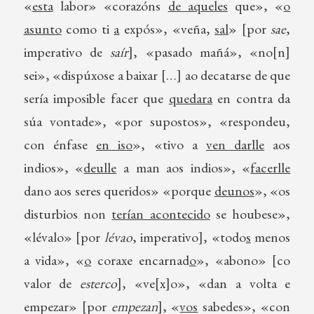
«
esta
labor» «corazóns
de aqueles
que», «
o
asunto
como ti
a
expós», «veña,
sal
» [por
sae
,
imperativo de
saír
], «pasado mañá», «no[n]
sei», «dispúxose a baixar […] ao decatarse de que
sería imposible facer que
quedara
en contra da
súa vontade», «por supostos», «respondeu,
con énfase
en iso
», «tivo a
ven darlle
aos
indios», «
deulle
a man aos indios», «
facerlle
dano aos seres queridos» «porque
deunos
», «os
disturbios non
terían acontecido
se houbese»,
«lévalo» [por
lévao
, imperativo], «todo
s
menos
a vida», «
o
coraxe encarnad
o
», «abono» [co
valor de
esterco
], «ve[x]o», «dan a volta e
empezar» [por
empezan
], «
vos
sabedes», «con