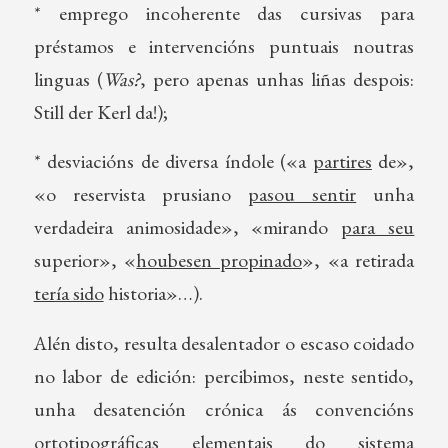
* emprego incoherente das cursivas para
préstamos e intervencións puntuais noutras
linguas (
Was?
, pero apenas unhas liñas despois:
Still der Kerl da!);
* desviacións de diversa índole («a
partires
de»,
«o reservista prusiano
pasou sentir
unha
verdadeira animosidade», «mirando
para seu
superior», «
houbesen propinado
», «a retirada
tería sido
historia»…).
Alén disto, resulta desalentador o escaso coidado
no labor de edición: percibimos, neste sentido,
unha desatención crónica ás convencións
ortotipográficas elementais do sistema