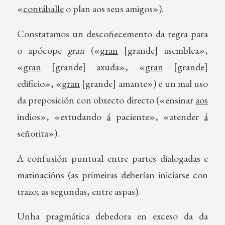
«
contáballe
o plan aos seus amigos»).
Constatamos un descoñecemento da regra para
o apócope
gran
(«
gran
[grande] asemblea»,
«
gran
[grande] axuda», «
gran
[grande]
edificio», «
gran
[grande] amante») e un mal uso
da preposición con obxecto directo («ensinar
aos
indios», «estudando
á
paciente», «atender
á
señorita»).
A confusión puntual entre partes dialogadas e
matinacións (as primeiras deberían iniciarse con
trazo; as segundas, entre aspas).
Unha pragmática debedora en exceso da da