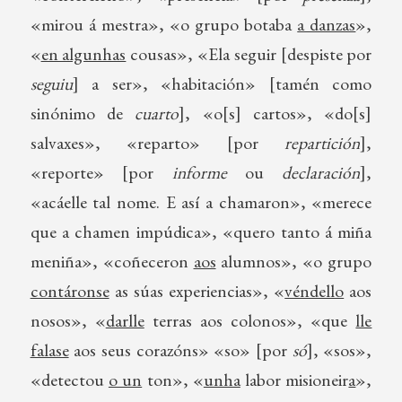
«mirou á mestra», «o grupo botaba
a danzas
»,
«
en algunhas
cousas», «Ela seguir [despiste por
seguiu
] a ser», «habitación» [tamén como
sinónimo de
cuarto
], «o[s] cartos», «do[s]
salvaxes», «reparto» [por
repartición
],
«reporte» [por
informe
ou
declaración
],
«acáelle tal nome. E así a chamaron», «merece
que a chamen impúdica», «quero tanto á miña
meniña», «coñeceron
aos
alumnos», «o grupo
contáronse
as súas experiencias», «
véndello
aos
nosos», «
darlle
terras aos colonos», «que
lle
falase
aos seus corazóns» «so» [por
só
], «sos»,
«detectou
o un
ton», «
unha
labor misioneir
a
»,