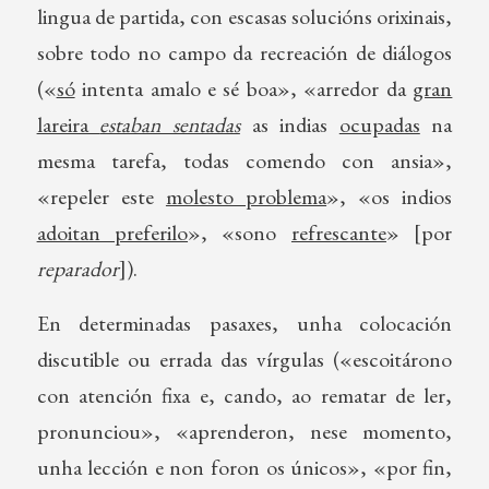
lingua de partida, con escasas solucións orixinais,
sobre todo no campo da recreación de diálogos
(«
só
intenta amalo e sé boa», «arredor da
gran
lareira
estaban sentadas
as indias
ocupadas
na
mesma tarefa, todas comendo con ansia»,
«repeler este
molesto problema
», «os indios
adoitan preferilo
», «sono
refrescante
» [por
reparador
]).
En determinadas pasaxes, unha colocación
discutible ou errada das vírgulas («escoitárono
con atención fixa e, cando, ao rematar de ler,
pronunciou», «aprenderon, nese momento,
unha lección e non foron os únicos», «por fin,