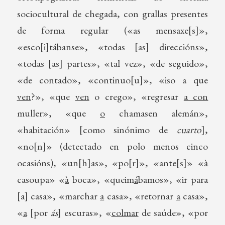
sociocultural de chegada, con grallas presentes
de forma regular («as mensaxe[s]»,
«esco[i]tábanse», «todas [as] direccións»,
«todas [as] partes», «tal vez», «de seguido»,
«de contado», «continuo[u]», «iso a que
ven
?», «que
ven
o crego», «regresar
a con
muller», «que
o
chamasen alemán»,
«habitación» [como sinónimo de
cuarto
],
«no[n]» (detectado en polo menos cinco
ocasións), «un[h]as», «po[r]», «ante[s]» «
à
casoupa» «
à
boca», «queim
á
bamos», «ir para
[a] casa», «marchar
a
casa», «retornar
a
casa»,
«
a
[por
ás
] escuras», «
colmar
de saúde», «por