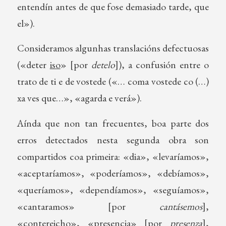
entendín antes de que fose demasiado tarde, que
el»).
Consideramos algunhas translacións defectuosas
(«deter
iso
» [por
detelo
]), a confusión entre o
trato de ti e de vostede («… coma vostede co (…)
xa ves que…», «agarda e verá»).
Aínda que non tan frecuentes, boa parte dos
erros detectados nesta segunda obra son
compartidos coa primeira: «dia», «levaríamos»,
«aceptaríamos», «poderíamos», «debíamos»,
«queríamos», «dependíamos», «seguíamos»,
«cantaramos» [por
cantásemos
],
«contereicho», «presencia» [por
presenza
],