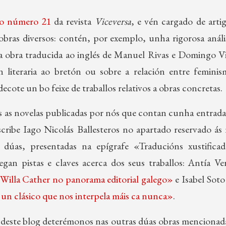
o número 21
da revista
Viceversa
, e vén cargado de arti
 obras diversos: contén, por exemplo, unha rigorosa análi
a obra traducida ao inglés de Manuel Rivas e Domingo Vil
n literaria ao bretón ou sobre a relación entre femini
cote un bo feixe de traballos relativos a obras concretas.
es as novelas publicadas por nós que contan cunha entrada
cribe Iago Nicolás Ballesteros no apartado reservado ás
s dúas, presentadas na epígrafe «Traducións xustifica
gan pistas e claves acerca dos seus traballos: Antía V
e Willa Cather no panorama editorial galego»
e Isabel Soto
 un clásico que nos interpela máis ca nunca»
.
s deste blog deterémonos nas outras dúas obras mencionada