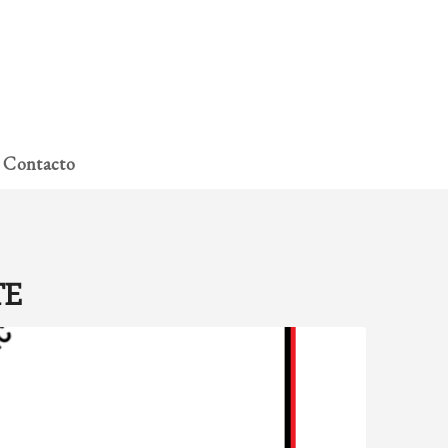
A miña conta
Contacto
TE