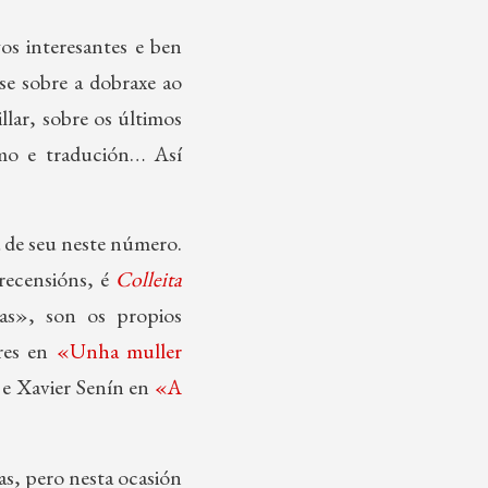
gos interesantes e ben
se sobre a dobraxe ao
lar, sobre os últimos
smo e tradución… Así
 de seu neste número.
 recensións, é
Colleita
das», son os propios
eres en
«Unha muller
 e Xavier Senín en
«A
s, pero nesta ocasión