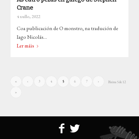
Crane
4 xullo, 2022
Coa publicación de O monstro, na tradución de
Iago Nicolás…
Ler máis
«
‹
3
4
5
6
7
›
Páxina 5 de 12
»