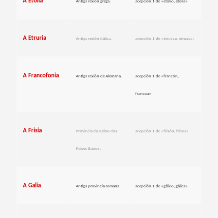
A Etolia
Antiga rexión grega.
acepción 1 de «etolio, etolia
»
A Etruria
Antiga rexión itálica.
acepción 1 de «etrusco, etrusca»
A Francofonia
Antiga rexión de Alemaña.
acepción 1 de «francón,
francoa»
A Frisia
Provincia do Reino dos
acepción 1 de «frisón, frisoa»
Países Baixos.
A Galia
Antiga provincia romana.
acepción 1 de «gálico, gálica»