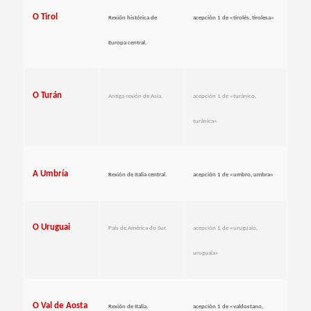
O Tirol
Rexión histórica de
acepción 1 de «tirolés, tirolesa»
Europa central.
O Turán
Antiga rexión de Asia.
acepción 1 de «turánico,
turánica»
A Umbría
Rexión de Italia central.
acepción 1 de «umbro, umbra»
O Uruguai
País de América do Sur.
acepción 1 de «uruguaio,
uruguaia»
O Val de Aosta
Rexión de Italia.
acepción 1 de «valdostano,