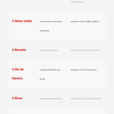
quebequesa»
O Reino Unido
País insular ao noroeste
acepción 4 de «inglés, inglesa»
de Europa.
A Renania
Rexión de Alemaña.
acepción 1 de «renano, renana»
O Río de
Unidade federativa do
acepción 1 de «fluminense»
Xaneiro
Brasil.
A Rioxa
Comunidade autónoma.
acepción 1 de «rioxano, rioxana»