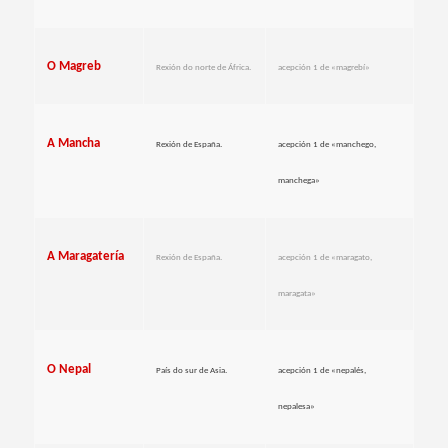
O Magreb
Rexión do norte de África.
acepción 1 de «magrebí»
A Mancha
Rexión de España.
acepción 1 de «manchego,
manchega»
A Maragatería
Rexión de España.
acepción 1 de «maragato,
maragata»
O Nepal
País do sur de Asia.
acepción 1 de «nepalés,
nepalesa»