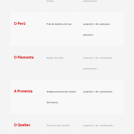
Grecia.
peloponesa»
O Perú
País de América do Sur.
acepción 1 de «peruano,
peruana»
O Piemonte
Rexión de Italia.
acepción 1 de «piemontés,
piemontesa»
A Provenza
Antiga provincia do sueste
acepción 1 de «provenzal»
de Francia.
O Quebec
Provincia do Canadá.
acepción 1 de «quebequés,