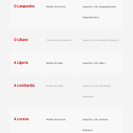
O Languedoc
Rexión de Francia.
acepción 1 de «languedociano,
languedociana»
O Líbano
País de Asia occidental.
acepción 1 de «libanés, libanesa»
A Liguria
Rexión de Italia.
acepción 2 de «lígur»
A Lombardía
Rexión de Italia.
acepción 1 de «lombardo,
lombarda»
A Lorena
Rexión de Francia.
acepción 1 de «lorenés,
lorenesa»