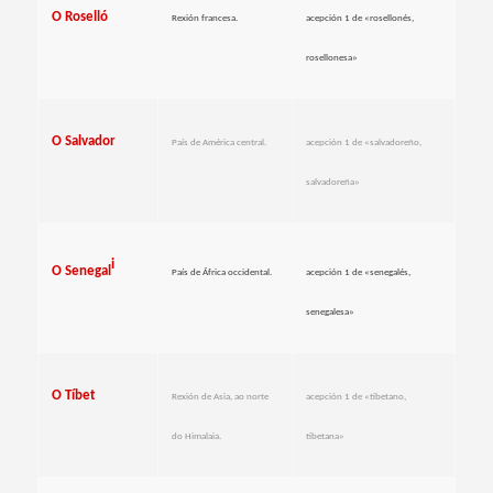
O Roselló
Rexión francesa.
acepción 1 de «rosellonés,
rosellonesa»
O Salvador
País de América central.
acepción 1 de «salvadoreño,
salvadoreña»
i
O Senegal
País de África occidental.
acepción 1 de «senegalés,
senegalesa»
O Tíbet
Rexión de Asia, ao norte
acepción 1 de «tibetano,
do Himalaia.
tibetana»