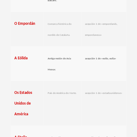
Balcáns.
O Empordán
Comarca histórica do
acepción 1 de «empordanés,
nordés de Cataluña.
empordanesa»
A Eólida
Antiga rexión de Asia
acepción 1 de «eolio, eolia»
Menor.
Os Estados
País de América do Norte.
acepción 1 de «estadounidense»
Unidos de
América