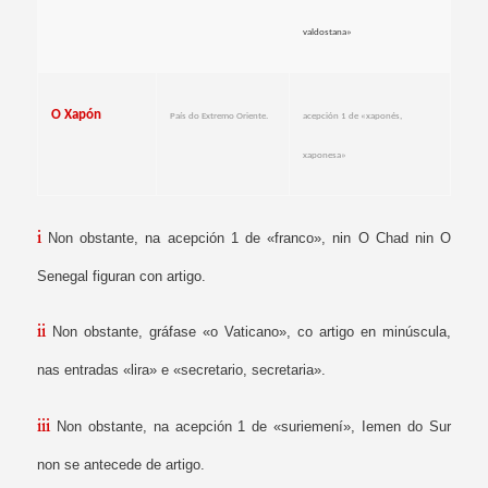
valdostana»
O Xapón
País do Extremo Oriente.
acepción 1 de «xaponés,
xaponesa»
i
Non obstante, na acepción 1 de «franco», nin O Chad nin O
Senegal figuran con artigo.
ii
Non obstante, gráfase «o Vaticano», co artigo en minúscula,
nas entradas «lira» e «secretario, secretaria».
iii
Non obstante, na acepción 1 de «suriemení», Iemen do
Sur
non se antecede de artigo.