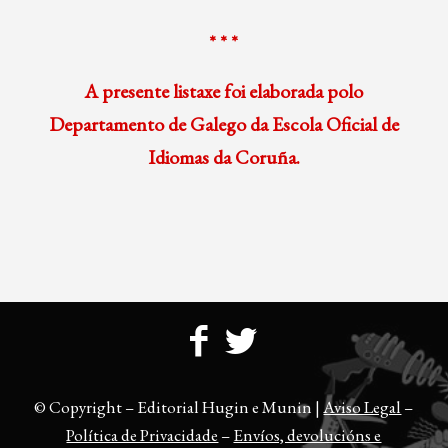
* * *
A presente listaxe foi elaborada polo
Departamento de Galego da Escola Oficial de
Idiomas da Coruña.
© Copyright – Editorial Hugin e Munin |
Aviso Legal
–
Política de Privacidade
–
Envíos, devolucións e