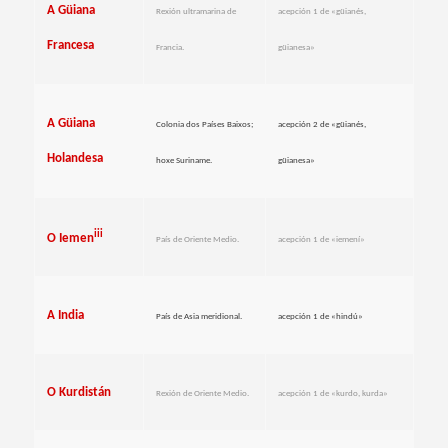
A Güiana
Rexión ultramarina de
acepción 1 de «güianés,
Francesa
Francia.
güianesa»
A Güiana
Colonia dos Países Baixos;
acepción 2 de «güianés,
Holandesa
hoxe Suriname.
güianesa»
iii
O Iemen
País de Oriente Medio.
acepción 1 de «iemení»
A India
País de Asia meridional.
acepción 1 de «hindú»
O Kurdistán
Rexión de Oriente Medio.
acepción 1 de «kurdo, kurda»