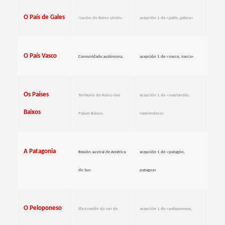
O País de Gales
Nación do Reino Unido.
acepción 1 de «galés, galesa»
O País Vasco
Comunidade autónoma.
acepción 1 de «vasco, vasca»
Os Países
Territorio do Reino dos
acepción 1 de «neerlandés,
Baixos
Países Baixos.
neerlandesa
»
A Patagonia
Rexión austral de América
acepción 1 de «patagón,
do Sur.
patagoa»
O Peloponeso
Illa e rexión do sur de
acepción 1 de «peloponeso,