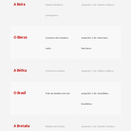
A Beira
Rexión histórica
acepción 1 de «beirón, beiroa»
portuguesa.
O Bierzo
Comarca de Castela e
acepción 1 de «berciano,
León.
berciana»
A Bética
Provincia romana.
acepción 1 de «bético, bética»
O Brasil
País de América do Sur.
acepción 1 de «brasileiro,
brasileira»
A Bretaña
Rexión de Francia.
acepción 1 de «bretón, bretoa»