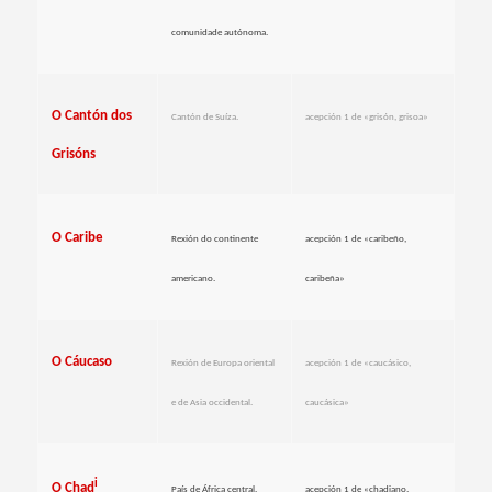
comunidade autónoma.
O Cantón dos
Cantón de Suíza.
acepción 1 de «grisón, grisoa»
Grisóns
O Caribe
Rexión do continente
acepción 1 de «caribeño,
americano.
caribeña»
O Cáucaso
Rexión de Europa oriental
acepción 1 de «caucásico,
e de Asia occidental.
caucásica»
i
O Chad
País de África central.
acepción 1 de «chadiano,