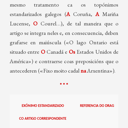
mesmo tratamento ca os topónimos
estandarizados galegos (
A
Coruña,
A
Mariña
Lucense,
O
Courel…), de tal maneira que o
artigo se integra neles e, en consecuencia, deben
grafarse en maiúscula («O lago Ontario está
situado entre
O
Canadá e
Os
Estados Unidos de
América») e contraerse coas preposicións que o
antecederen («Fixo moito cadal
na
Arxentina»).
* * *
EXÓNIMO ESTANDARIZADO
REFERENCIA DO
DRAG
CO ARTIGO CORRESPONDENTE