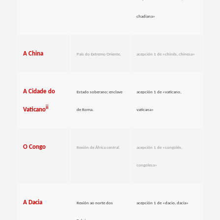
chadiana»
A China
País do Extremo Oriente.
acepción 1 de «chinés, chinesa»
A Cidade do
Estado soberano; enclave
acepción 1 de «vaticano,
ii
Vaticano
de Roma.
vaticana»
O Congo
Rexión de África central.
acepción 1 de «congolés,
congolesa»
A Dacia
Rexión ao norte dos
acepción 1 de «dacio, dacia»