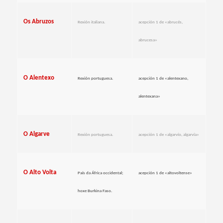
Os Abruzos
Rexión italiana.
acepción 1 de «abrucés,
abrucesa»
O Alentexo
Rexión portuguesa.
acepción 1 de «alentexano,
alentexana»
O Algarve
Rexión portuguesa.
acepción 1 de «algarvío, algarvía»
O Alto Volta
País da África occidental;
acepción 1 de «altovoltense»
hoxe Burkina Faso.