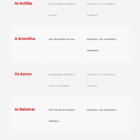
As Antillas
Arquipélago de América
acepción 1 de «antillano,
central.
antillana»
A Arxentina
País de América do Sur.
acepción 1 de «arxentino,
arxentina»
Os Azores
Arquipélago atlántico e
acepción 1 de «azoriano,
rexión portuguesa.
azoriana»
As Bahamas
País insular do océano
acepción 1 de «bahamés»
Atlántico.