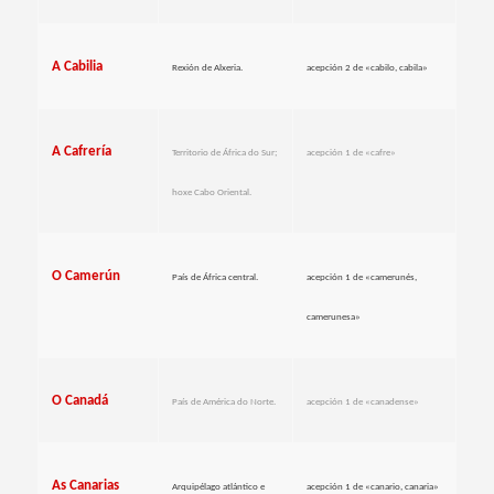
A Cabilia
Rexión de Alxeria.
acepción 2 de «cabilo, cabila»
A Cafrería
Territorio de África do Sur;
acepción 1 de «cafre»
hoxe Cabo Oriental.
O Camerún
País de África central.
acepción 1 de «camerunés,
camerunesa»
O Canadá
País de América do Norte.
acepción 1 de «canadense»
As Canarias
Arquipélago atlántico e
acepción 1 de «canario, canaria»