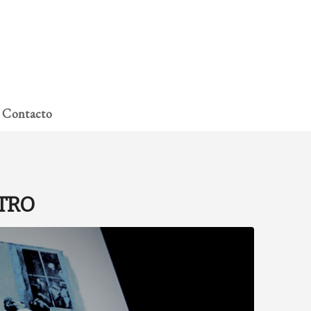
A miña conta
Contacto
TRO