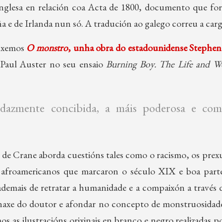
 inglesa en relación coa Acta de 1800, documento que for
a e de Irlanda nun só. A tradución ao galego correu a car
ouxemos
O monstro
, unha obra do estadounidense Stephe
 Paul Auster no seu ensaio
Burning Boy. The Life and W
udazmente concibida, a máis poderosa e com
 de Crane aborda cuestións tales como o racismo, os prexu
os afroamericanos que marcaron o século XIX e boa par
demais de retratar a humanidade e a compaixón a través d
onaxe do doutor e afondar no concepto de monstruosidade
mos as ilustracións orixinais en branco e negro realizadas p