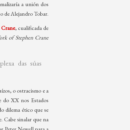
malizaría a unión dos
go de Alejandro Tobar.
n Crane
, cualificada de
ork of Stephen Crane
plexa das súas
ízos, o ostracismo e a
te do XX nos Estados
o dilema ético que se
. Cabe sinalar que na
or Peter Newell para a