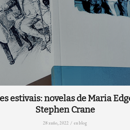
s estivais: novelas de Maria Ed
Stephen Crane
/
28 xuño, 2022
en
blog