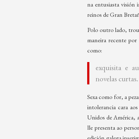
na entusiasta visión
reinos de Gran Bretañ
Polo outro lado, tr
maneira recente por
como:
exquisita e a
novelas curtas.
Sexa como for, a peza
intolerancia cara a
Unidos de América, a
lle presenta ao pers
edición galega inseri