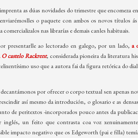
imprenta as dúas novidades do trimestre que encomeza en 
enviarémoslles o paquete con ambos os novos títulos ás 
 comercializalos nas librarías e demais canles habituais.
or presentarlle ao lectorado en galego, por un lado,
a 
a
O castelo Rackrent
, considerada pioneira da literatura hi
telixentísimo uso que a autora fai da figura retórica do di
a, decantámonos por ofrecer o corpo textual sen apenas no
rescindir así mesmo da introdución, o glosario e as densa
unto de peritextos -incorporados pouco antes da publicac
 inglés, un feito que contrasta coa voz xenuinamente 
ible impacto negativo que os Edgeworth (pai e filla) temí