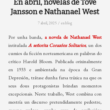
En abril, novelas de Tove
Jansson e Nathanael West
/
7 abril, 2025
en
blog
Por unha banda,
a novela de Nathanael West
intitulada
A señorita Corazóns Solitarios
,
un dos
cumios da ficción norteamericana en palabras do
crítico Harold Bloom. Publicada orixinalmente
en 1933 e ambientada na época da Gran
Depresión, trátase dunha farsa tráxica na que os
seus dous protagonistas brindan momentos
excepcionais. Neste traballo, West combina con
mestría un discurso pretendidamente pedestre,
mesmo vulgar, cunha aura de cavilacións