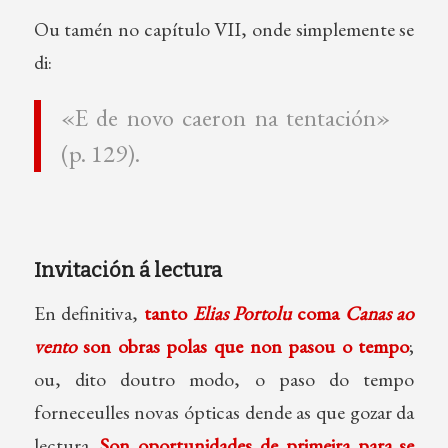
Ou tamén no capítulo VII, onde simplemente se
di:
«E de novo caeron na tentación»
(p. 129).
Invitación á lectura
En definitiva,
tanto
Elias Portolu
coma
Canas ao
vento
son obras polas que non pasou o tempo
;
ou, dito doutro modo, o paso do tempo
forneceulles novas ópticas dende as que gozar da
lectura.
Son oportunidades de primeira para se