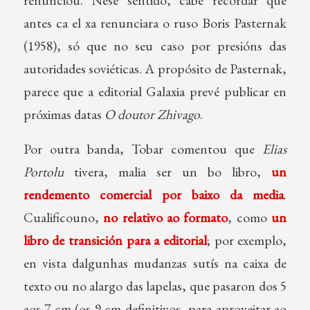
renunciou. Nese sentido, cabe recordar que
antes ca el xa renunciara o ruso Boris Pasternak
(1958), só que no seu caso por presións das
autoridades soviéticas. A propósito de Pasternak,
parece que a editorial Galaxia prevé publicar en
próximas datas
O doutor Zhivago
.
Por outra banda, Tobar comentou que
Elias
Portolu
tivera, malia ser un bo libro,
un
rendemento comercial por baixo da media
.
Cualificouno,
no relativo ao formato
, como
un
libro de transición para a editorial
; por exemplo,
en vista dalgunhas mudanzas sutís na caixa de
texto ou no alargo das lapelas, que pasaron dos 5
aos 7 cm (os 9 cm definitivos, para aproveitar ao