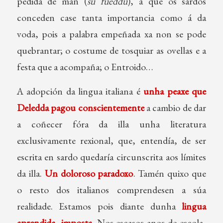
pedida de man (
su fueddu
), á que os sardos
conceden case tanta importancia como á da
voda, pois a palabra empeñada xa non se pode
quebrantar; o costume de tosquiar as ovellas e a
festa que a acompaña; o Entroido…
A adopción da lingua italiana é
unha peaxe que
Deledda pagou conscientemente
a cambio de dar
a coñecer fóra da illa unha literatura
exclusivamente rexional, que, entendía, de ser
escrita en sardo quedaría circunscrita aos límites
da illa.
Un doloroso paradoxo
. Tamén quixo que
o resto dos italianos comprendesen a súa
realidade. Estamos pois diante dunha
lingua
aprendida, imposta
. Nos escasos anos de escola,