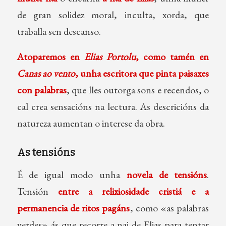
de gran solidez moral, inculta, xorda, que
traballa sen descanso.
Atoparemos en
Elias Portolu
, como tamén en
Canas ao vento
, unha escritora que pinta paisaxes
con palabras
, que lles outorga sons e recendos, o
cal crea sensacións na lectura. As descricións da
natureza aumentan o interese da obra.
As tensións
É de igual modo unha
novela de tensións
.
Tensión
entre a relixiosidade cristiá e a
permanencia de ritos pagáns
, como «as palabras
verdes» ás que recorre a nai de Elias para tentar