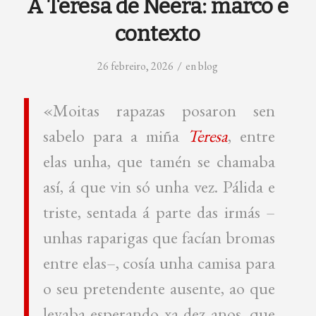
A Teresa de Neera: marco e
contexto
/
26 febreiro, 2026
en
blog
«Moitas rapazas posaron sen
sabelo para a miña
Teresa
, entre
elas unha, que tamén se chamaba
así, á que vin só unha vez. Pálida e
triste, sentada á parte das irmás –
unhas raparigas que facían bromas
entre elas–, cosía unha camisa para
o seu pretendente ausente, ao que
levaba esperando xa dez anos, que