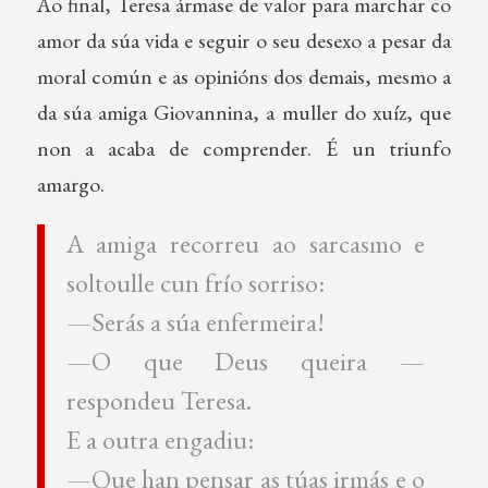
Ao final, Teresa ármase de valor para marchar co
amor da súa vida e seguir o seu desexo a pesar da
moral común e as opinións dos demais, mesmo a
da súa amiga Giovannina, a muller do xuíz, que
non a acaba de comprender. É un triunfo
amargo.
A amiga recorreu ao sarcasmo e
soltoulle cun frío sorriso:
—Serás a súa enfermeira!
—O que Deus queira —
respondeu Teresa.
E a outra engadiu:
—Que han pensar as túas irmás e o