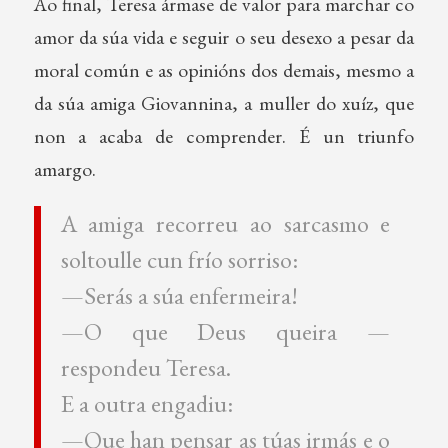
Ao final, Teresa ármase de valor para marchar co
amor da súa vida e seguir o seu desexo a pesar da
moral común e as opinións dos demais, mesmo a
da súa amiga Giovannina, a muller do xuíz, que
non a acaba de comprender. É un triunfo
amargo.
A amiga recorreu ao sarcasmo e
soltoulle cun frío sorriso:
—Serás a súa enfermeira!
—O que Deus queira —
respondeu Teresa.
E a outra engadiu:
—Que han pensar as túas irmás e o