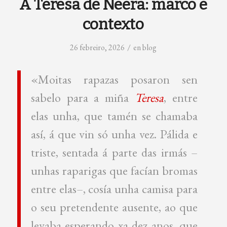
A Teresa de Neera: marco e
contexto
/
26 febreiro, 2026
en
blog
«Moitas rapazas posaron sen
sabelo para a miña
Teresa
, entre
elas unha, que tamén se chamaba
así, á que vin só unha vez. Pálida e
triste, sentada á parte das irmás –
unhas raparigas que facían bromas
entre elas–, cosía unha camisa para
o seu pretendente ausente, ao que
levaba esperando xa dez anos, que