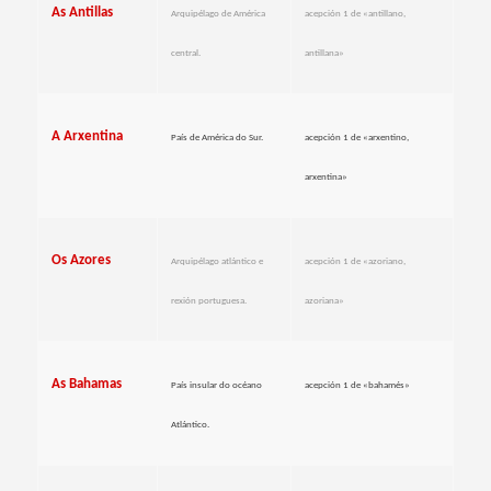
As Antillas
Arquipélago de América
acepción 1 de «antillano,
central.
antillana»
A Arxentina
País de América do Sur.
acepción 1 de «arxentino,
arxentina»
Os Azores
Arquipélago atlántico e
acepción 1 de «azoriano,
rexión portuguesa.
azoriana»
As Bahamas
País insular do océano
acepción 1 de «bahamés»
Atlántico.