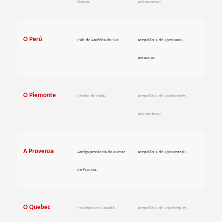
Grecia.
peloponesa»
O Perú
País de América do Sur.
acepción 1 de «peruano,
peruana»
O Piemonte
Rexión de Italia.
acepción 1 de «piemontés,
piemontesa»
A Provenza
Antiga provincia do sueste
acepción 1 de «provenzal»
de Francia.
O Quebec
Provincia do Canadá.
acepción 1 de «quebequés,