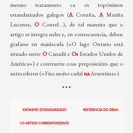
mesmo tratamento ca os topónimos
estandarizados galegos (
A
Coruña,
A
Mariña
Lucense,
O
Courel…), de tal maneira que o
artigo se integra neles e, en consecuencia, deben
grafarse en maiúscula («O lago Ontario está
situado entre
O
Canadá e
Os
Estados Unidos de
América») e contraerse coas preposicións que o
antecederen («Fixo moito cadal
na
Arxentina»).
* * *
EXÓNIMO ESTANDARIZADO
REFERENCIA DO
DRAG
CO ARTIGO CORRESPONDENTE