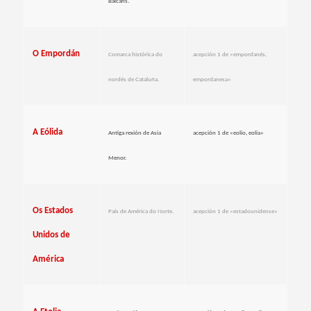
Balcáns.
O Empordán
Comarca histórica do
acepción 1 de «empordanés,
nordés de Cataluña.
empordanesa»
A Eólida
Antiga rexión de Asia
acepción 1 de «eolio, eolia»
Menor.
Os Estados
País de América do Norte.
acepción 1 de «estadounidense»
Unidos de
América