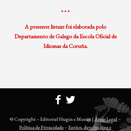
* * *
A presente listaxe foi elaborada polo
Departamento de Galego da Escola Oficial de
Idiomas da Coruña.
© Copyright – Editorial Hugin e Munin |
Aviso Legal
–
Política de Privacidade
–
Envíos, devolucións e