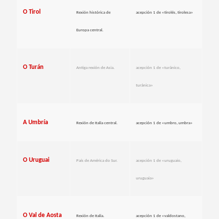
O Tirol
Rexión histórica de
acepción 1 de «tirolés, tirolesa»
Europa central.
O Turán
Antiga rexión de Asia.
acepción 1 de «turánico,
turánica»
A Umbría
Rexión de Italia central.
acepción 1 de «umbro, umbra»
O Uruguai
País de América do Sur.
acepción 1 de «uruguaio,
uruguaia»
O Val de Aosta
Rexión de Italia.
acepción 1 de «valdostano,