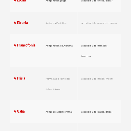
A Etolia
Antiga rexión grega.
acepción 1 de «etolio, etolia
»
A Etruria
Antiga rexión itálica.
acepción 1 de «etrusco, etrusca»
A Francofonia
Antiga rexión de Alemaña.
acepción 1 de «francón,
francoa»
A Frisia
Provincia do Reino dos
acepción 1 de «frisón, frisoa»
Países Baixos.
A Galia
Antiga provincia romana.
acepción 1 de «gálico, gálica»