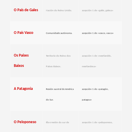
O País de Gales
Nación do Reino Unido.
acepción 1 de «galés, galesa»
O País Vasco
Comunidade autónoma.
acepción 1 de «vasco, vasca»
Os Países
Territorio do Reino dos
acepción 1 de «neerlandés,
Baixos
Países Baixos.
neerlandesa
»
A Patagonia
Rexión austral de América
acepción 1 de «patagón,
do Sur.
patagoa»
O Peloponeso
Illa e rexión do sur de
acepción 1 de «peloponeso,