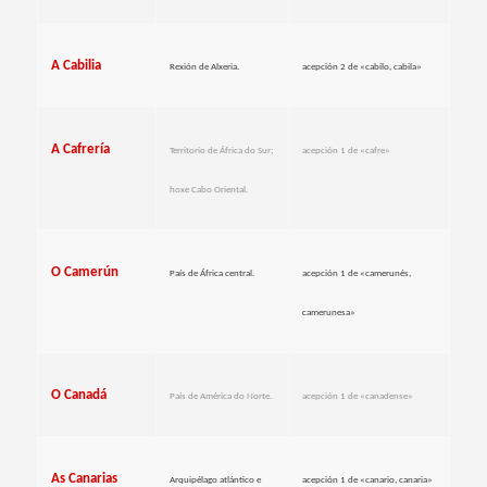
A Cabilia
Rexión de Alxeria.
acepción 2 de «cabilo, cabila»
A Cafrería
Territorio de África do Sur;
acepción 1 de «cafre»
hoxe Cabo Oriental.
O Camerún
País de África central.
acepción 1 de «camerunés,
camerunesa»
O Canadá
País de América do Norte.
acepción 1 de «canadense»
As Canarias
Arquipélago atlántico e
acepción 1 de «canario, canaria»