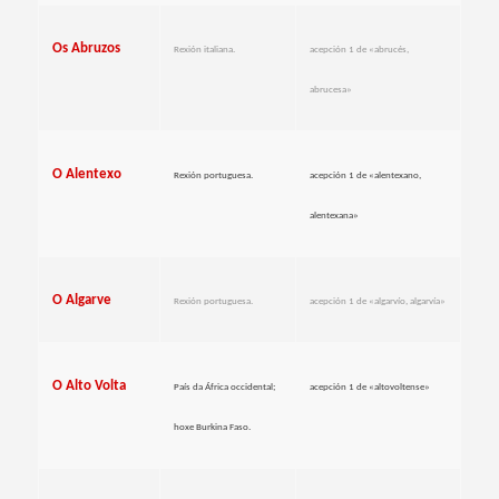
Os Abruzos
Rexión italiana.
acepción 1 de «abrucés,
abrucesa»
O Alentexo
Rexión portuguesa.
acepción 1 de «alentexano,
alentexana»
O Algarve
Rexión portuguesa.
acepción 1 de «algarvío, algarvía»
O Alto Volta
País da África occidental;
acepción 1 de «altovoltense»
hoxe Burkina Faso.