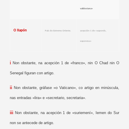
valdostana»
O Xapón
País do Extremo Oriente.
acepción 1 de «xaponés,
xaponesa»
i
Non obstante, na acepción 1 de «franco», nin O Chad nin O
Senegal figuran con artigo.
ii
Non obstante, gráfase «o Vaticano», co artigo en minúscula,
nas entradas «lira» e «secretario, secretaria».
iii
Non obstante, na acepción 1 de «suriemení», Iemen do
Sur
non se antecede de artigo.