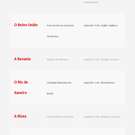
quebequesa»
O Reino Unido
País insular ao noroeste
acepción 4 de «inglés, inglesa»
de Europa.
A Renania
Rexión de Alemaña.
acepción 1 de «renano, renana»
O Río de
Unidade federativa do
acepción 1 de «fluminense»
Xaneiro
Brasil.
A Rioxa
Comunidade autónoma.
acepción 1 de «rioxano, rioxana»