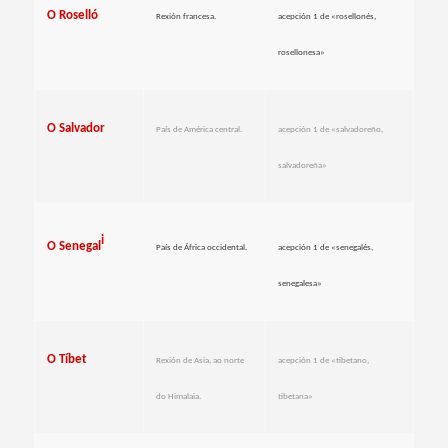
O Roselló
Rexión francesa.
acepción 1 de «rosellonés,
rosellonesa»
O Salvador
País de América central.
acepción 1 de «salvadoreño,
salvadoreña»
i
O Senegal
País de África occidental.
acepción 1 de «senegalés,
senegalesa»
O Tíbet
Rexión de Asia, ao norte
acepción 1 de «tibetano,
do Himalaia.
tibetana»