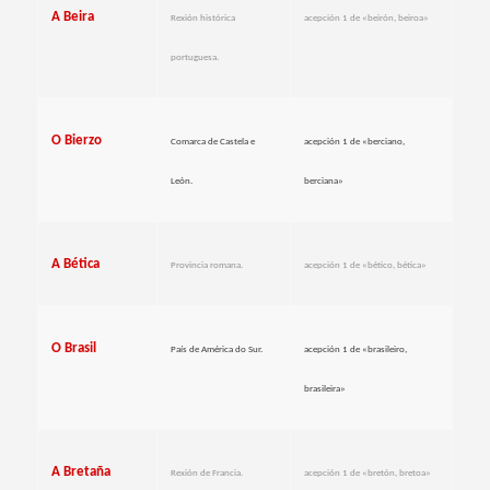
A Beira
Rexión histórica
acepción 1 de «beirón, beiroa»
portuguesa.
O Bierzo
Comarca de Castela e
acepción 1 de «berciano,
León.
berciana»
A Bética
Provincia romana.
acepción 1 de «bético, bética»
O Brasil
País de América do Sur.
acepción 1 de «brasileiro,
brasileira»
A Bretaña
Rexión de Francia.
acepción 1 de «bretón, bretoa»