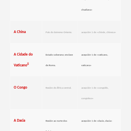
chadiana»
A China
País do Extremo Oriente.
acepción 1 de «chinés, chinesa»
A Cidade do
Estado soberano; enclave
acepción 1 de «vaticano,
ii
Vaticano
de Roma.
vaticana»
O Congo
Rexión de África central.
acepción 1 de «congolés,
congolesa»
A Dacia
Rexión ao norte dos
acepción 1 de «dacio, dacia»