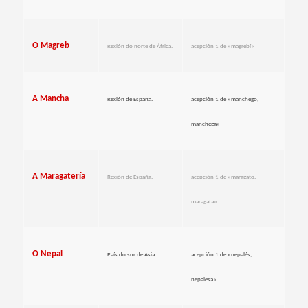
O Magreb
Rexión do norte de África.
acepción 1 de «magrebí»
A Mancha
Rexión de España.
acepción 1 de «manchego,
manchega»
A Maragatería
Rexión de España.
acepción 1 de «maragato,
maragata»
O Nepal
País do sur de Asia.
acepción 1 de «nepalés,
nepalesa»