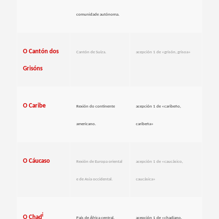
comunidade autónoma.
O Cantón dos
Cantón de Suíza.
acepción 1 de «grisón, grisoa»
Grisóns
O Caribe
Rexión do continente
acepción 1 de «caribeño,
americano.
caribeña»
O Cáucaso
Rexión de Europa oriental
acepción 1 de «caucásico,
e de Asia occidental.
caucásica»
i
O Chad
País de África central.
acepción 1 de «chadiano,