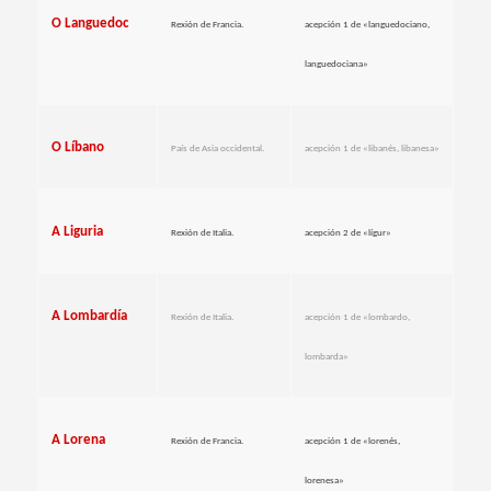
O Languedoc
Rexión de Francia.
acepción 1 de «languedociano,
languedociana»
O Líbano
País de Asia occidental.
acepción 1 de «libanés, libanesa»
A Liguria
Rexión de Italia.
acepción 2 de «lígur»
A Lombardía
Rexión de Italia.
acepción 1 de «lombardo,
lombarda»
A Lorena
Rexión de Francia.
acepción 1 de «lorenés,
lorenesa»