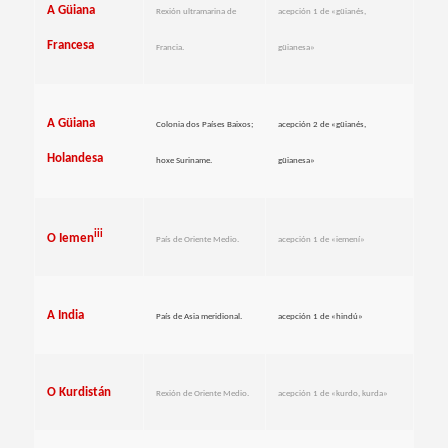
A Güiana
Rexión ultramarina de
acepción 1 de «güianés,
Francesa
Francia.
güianesa»
A Güiana
Colonia dos Países Baixos;
acepción 2 de «güianés,
Holandesa
hoxe Suriname.
güianesa»
iii
O Iemen
País de Oriente Medio.
acepción 1 de «iemení»
A India
País de Asia meridional.
acepción 1 de «hindú»
O Kurdistán
Rexión de Oriente Medio.
acepción 1 de «kurdo, kurda»