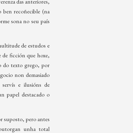
erenza das anteriores,
 ben recoñecible (na
orme sona no seu país
ultitude de estudos e
 de ficción que hoxe,
o do texto grego, por
egocio non demasiado
servís e ilusións de
un papel destacado o
or suposto, pero antes
outorgan unha total