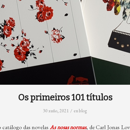
Os primeiros 101 títulos
/
30 xuño, 2021
en
blog
 catálogo das novelas
As nosas normas
, de Carl Jonas Lo