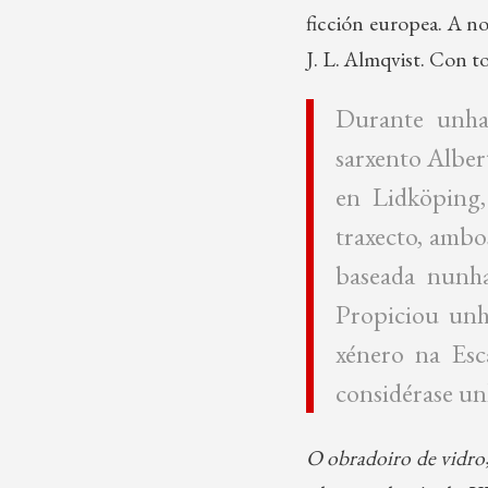
ficción europea. A n
J. L. Almqvist. Con t
Durante unha
sarxento Albert
en Lidköping,
traxecto, ambo
baseada nunha
Propiciou unha
xénero na Esc
considérase unh
O obradoiro de vidro