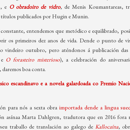
n, e
O obradoiro de vidro
, de Menis Koumantareas, tr
s títulos publicados por Hugin e Munin.
 constante, entendemos que metódico e equilibrado, posib
ir os primeiros dez anos de vida. Dende o punto de vist
no vindeiro outubro, pero aténdonos á publicación das 
e
O forasteiro misterioso
), a celebración do aniversar
daremos boa conta.
sico escandinavo e a novela galardoada co Premio Naci
n para nós a sexta obra
importada dende a lingua sue
ión asínaa Marta Dahlgren, tradutora que en 2016 fora
seu traballo de translación ao galego de
Kallocaína
, obr