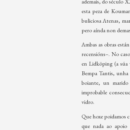
ademais, do século XX
esta peza de Kouman
buliciosa Atenas, ma
pero aínda non demas
Ambas as obras están
recensións–. No caso
en Lidköping (a súa 
Bempa Tantis, unha 
boiante, un marido 
improbable consecuc
vidro.
Que hoxe poidamos cel
que nada ao apoio 