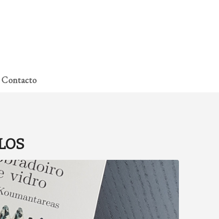
A miña conta
Contacto
ULOS