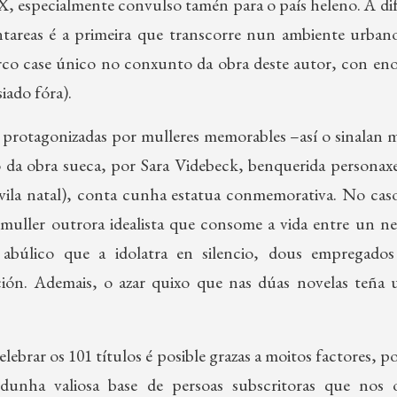
, especialmente convulso tamén para o país heleno. A dif
tareas é a primeira que transcorre nun ambiente urbano
rco case único no conxunto da obra deste autor, con en
iado fóra).
 protagonizadas por mulleres memorables –así o sinalan m
 da obra sueca, por Sara Videbeck, benquerida personaxe
vila natal), conta cunha estatua conmemorativa. No cas
muller outrora idealista que consome a vida entre un n
abúlico que a idolatra en silencio, dous empregados 
ión. Ademais, o azar quixo que nas dúas novelas teña 
ebrar os 101 títulos é posible grazas a moitos factores, p
dunha valiosa base de persoas subscritoras que nos 