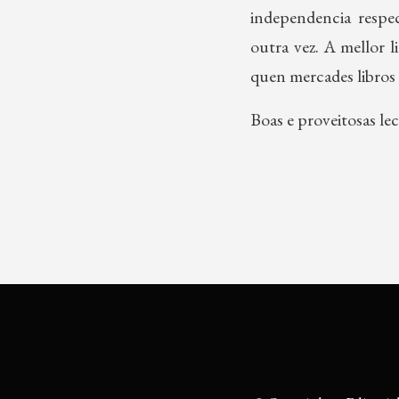
independencia respe
outra vez. A mellor l
quen mercades libros 
Boas e proveitosas lec