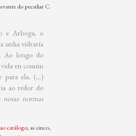
evante do peculiar C.
mo e Arboga, o
ta unha vidraría
s. Ao longo do
a vida en común
e para ela. (…)
ria ao redor do
 nosas normas
ao catálogo
; as cinco,