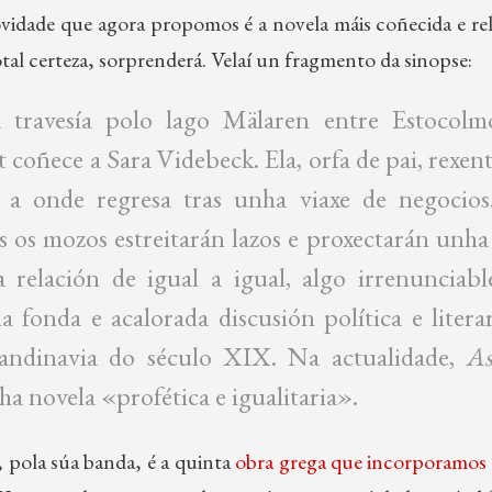
ovidade que agora propomos é a novela máis coñecida e rel
otal certeza, sorprenderá. Velaí un fragmento da sinopse:
 travesía polo lago Mälaren entre Estocol
 coñece a Sara Videbeck. Ela, orfa de pai, rexen
 a onde regresa tras unha viaxe de negocio
s os mozos estreitarán lazos e proxectarán unh
 relación de igual a igual, algo irrenunciabl
 fonda e acalorada discusión política e litera
andinavia do século XIX. Na actualidade,
As
a novela «profética e igualitaria».
, pola súa banda, é a quinta
obra grega que incorporamos 