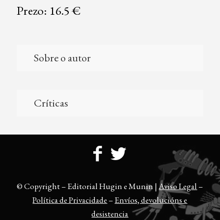
Prezo: 16.5 €
Sobre o autor
Críticas
© Copyright – Editorial Hugin e Munin |
Aviso Legal
–
Política de Privacidade
–
Envíos, devolucións e
desistencia