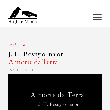
A miña conta
CATÁLOGO
J.-H. Rosny o maior
A morte da Terra
ISABEL SOTO