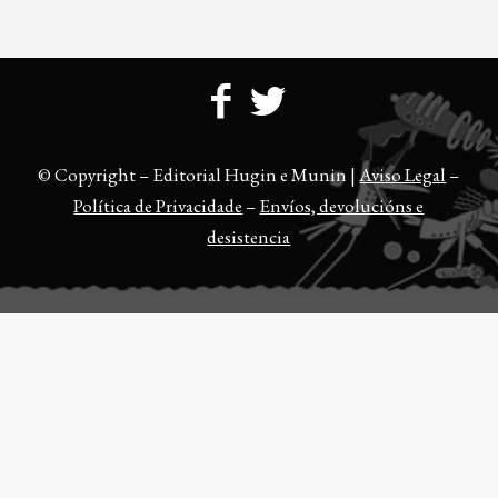
© Copyright – Editorial Hugin e Munin |
Aviso Legal
–
Política de Privacidade
–
Envíos, devolucións e
desistencia