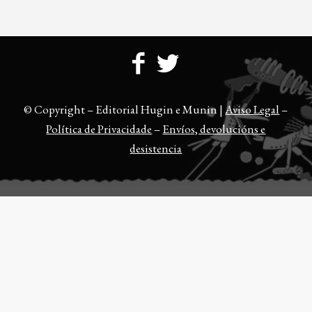
© Copyright – Editorial Hugin e Munin |
Aviso Legal
–
Política de Privacidade
–
Envíos, devolucións e
desistencia