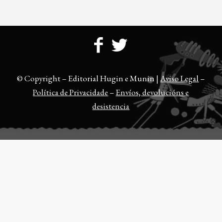
© Copyright – Editorial Hugin e Munin |
Aviso Legal
–
Política de Privacidade
–
Envíos, devolucións e
desistencia