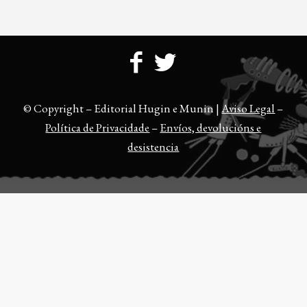
© Copyright – Editorial Hugin e Munin |
Aviso Legal
–
Política de Privacidade
–
Envíos, devolucións e
desistencia