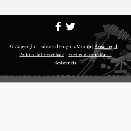
© Copyright – Editorial Hugin e Munin |
Aviso Legal
–
Política de Privacidade
–
Envíos, devolucións e
desistencia