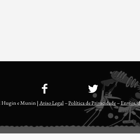
l Hugin e Munin |
Aviso Legal
–
Política de Privacidade
–
Envíos, d