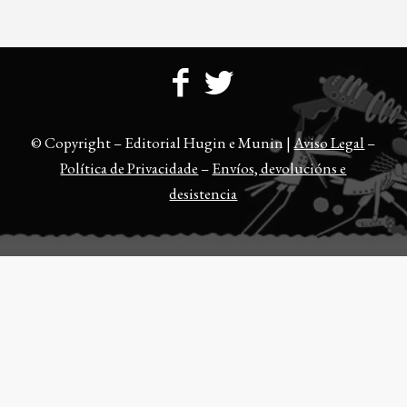
© Copyright – Editorial Hugin e Munin |
Aviso Legal
–
Política de Privacidade
–
Envíos, devolucións e
desistencia