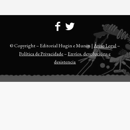
© Copyright – Editorial Hugin e Munin |
Aviso Legal
–
Política de Privacidade
–
Envíos, devolucións e
desistencia