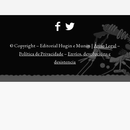
© Copyright – Editorial Hugin e Munin |
Aviso Legal
–
Política de Privacidade
–
Envíos, devolucións e
desistencia