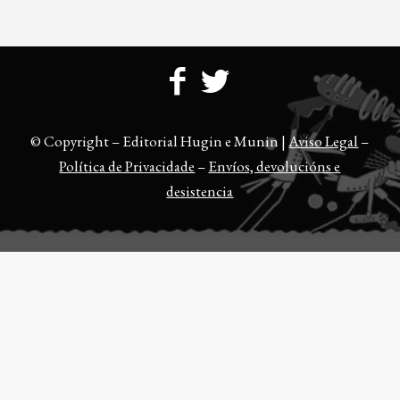
© Copyright – Editorial Hugin e Munin |
Aviso Legal
–
Política de Privacidade
–
Envíos, devolucións e
desistencia