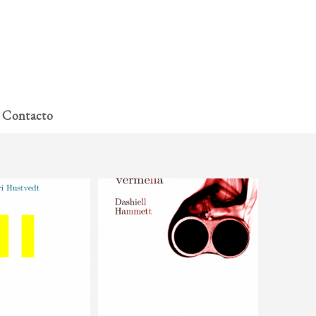
A miña conta
Contacto