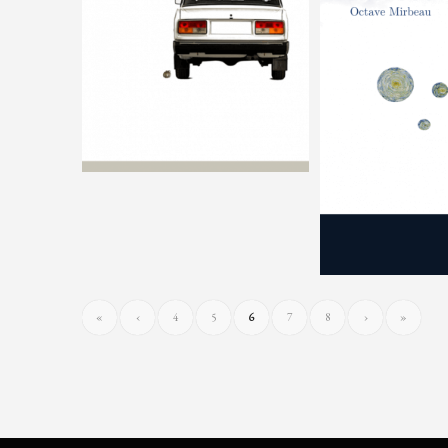
«
‹
4
5
6
7
8
›
»